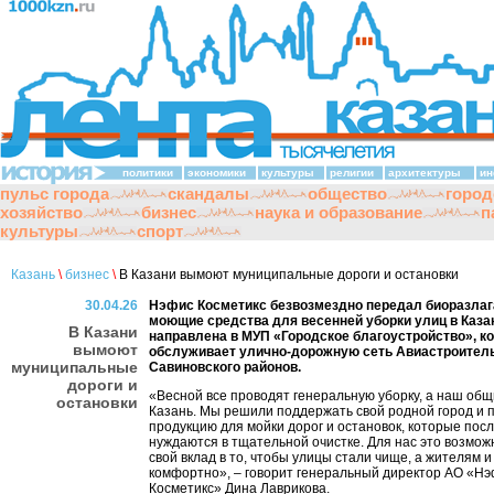
политики
экономики
культуры
религии
архитектуры
ин
пульс города
скандалы
общество
город
хозяйство
бизнес
наука и образование
п
культуры
спорт
Казань
\
бизнес
\
В Казани вымоют муниципальные дороги и остановки
30.04.26
Нэфис Косметикс безвозмездно передал биоразла
моющие средства для весенней уборки улиц в Каза
В Казани
направлена в МУП «Городское благоустройство», к
вымоют
обслуживает улично-дорожную сеть Авиастроитель
муниципальные
Савиновского районов.
дороги и
«Весной все проводят генеральную уборку, а наш общ
остановки
Казань. Мы решили поддержать свой родной город и 
продукцию для мойки дорог и остановок, которые пос
нуждаются в тщательной очистке. Для нас это возмож
свой вклад в то, чтобы улицы стали чище, а жителям и
комфортно», – говорит генеральный директор АО «Н
Косметикс» Дина Лаврикова.