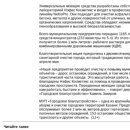
Универсальные моющие средства разработаны собст
лабораторией Нэфис Косметикс и входят в професси
линейку NefcoPro. Они подходят для очистки асфальта
бетона, металла и других поверхностей от уличных, 
органических загрязнений. Средства обладают низки
пенообразования и высокой биоразлагаемостью.
Всего муниципальному предприятию передано 1165 л
средств-концентратов (233 канистры по 5 л). Из этого
получится более 1 млн литров¬ рабочего раствора дл
комбинированными дорожными машинами (КДМ).
Благотворительная акция приурочена к двухмесячник
санитарной очистке города, который традиционно про
апреле-мае.
«Наше предприятие проводит очистку и помывку мун
объектов – дорог, остановок, ограждений, в том числе 
туристической части города. Это масштабная работа,
благодарны Нэфис Косметикс за помощь в проведени
городских пространств. Переданные моющие средств
нам работать быстрее и эффективнее», – говорит ди
«Городское благоустройство» Камиль Закиров.
МУП «Городское благоустройство» – одна из крупней
уборке и очистке городских территорий Казани. Пред
обслуживает более 2 млн кв. метров дорог I категории,
погонных метров ограждений, 153 остановки обществ
транспорта и другие объекты. (12+)
Читайте также