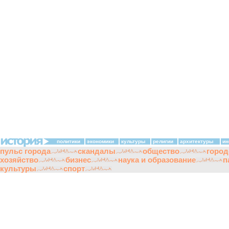
политики
экономики
культуры
религии
архитектуры
ин
пульс города
скандалы
общество
город
хозяйство
бизнес
наука и образование
п
культуры
спорт