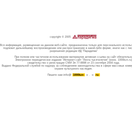
copyright © 2005
Вся информация, размещенная на данном веб-сайте, предназначена только для персонального исполь
подлежит дальнейшему воспроизведению или распространению в какой-либо форме, иначе как с пи
разрешения редакции ИД "Парадигма"
При полном или частичном использовании материалов активная ссылка на сайт обязательн
Электронное периодическое издание "Интернет-сайт "Лента тысячелетия" (www. 1000kzn.ru
свидетельство о регистрации СМИ Эл 77-8898 от 23 сентября 2004 года.
Выдано Федеральной службой по надзору за соблюдением законодательства в сфере массовых комм
охране культурного наследия.
info@
Пишите нам
1000kzn
.
ru