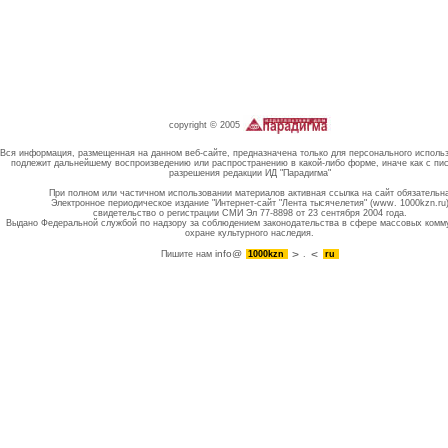
copyright © 2005
Вся информация, размещенная на данном веб-сайте, предназначена только для персонального исполь
подлежит дальнейшему воспроизведению или распространению в какой-либо форме, иначе как с пи
разрешения редакции ИД "Парадигма"
При полном или частичном использовании материалов активная ссылка на сайт обязательн
Электронное периодическое издание "Интернет-сайт "Лента тысячелетия" (www. 1000kzn.ru
свидетельство о регистрации СМИ Эл 77-8898 от 23 сентября 2004 года.
Выдано Федеральной службой по надзору за соблюдением законодательства в сфере массовых комм
охране культурного наследия.
info@
Пишите нам
1000kzn
.
ru