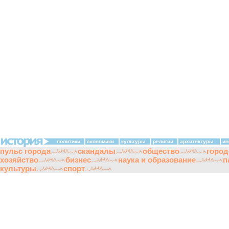
политики
экономики
культуры
религии
архитектуры
ин
пульс города
скандалы
общество
город
хозяйство
бизнес
наука и образование
п
культуры
спорт