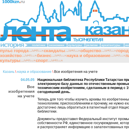
политики
экономики
культуры
религии
архитектуры
ин
пульс города
скандалы
общество
город
хозяйство
бизнес
наука и образование
п
культуры
спорт
Казань
\
наука и образование
\
Все изобретения на учете
04.05.05
Национальная библиотека Республики Татарстан пр
электронную базу данных по отечественным пром
Все
техническим изобретениям, сделанным в период с 1
изобретения
сегодняшний день.
на учете
Теперь для того чтобы изучить архивы по изобретенны
технологиям, приспособлениям и прочему, не нужно еха
достаточно лишь обратиться в патентный отдел Наци
библиотеки.
Документы предоставил Федеральный институт пром
собственности РФ, единственное госучреждение, кото
и распространяет информацию о запатентованных п