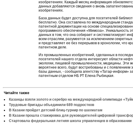
изобретениях. Каждый месяц информация обновляется
данных добавляются сведения о вновь запатентованн
изобретениях.
База данных будет доступна для посетителей библиот
бесплатно. Она составлена по международным станд
патентной документации на основе специализированн
программного обеспечения «Мимоза». Уникальность э
данных в том, что она собирает и систематизирует и
всем отраслям, разумеется за исключением секретных
и представляет ее без перерывов в хронологии, что кр
патентном деле.
Из промышленных изобретений, сделанных в последни
посетителей нашего отдела интересуют области нефт
экологии, пищевой промышленности, медицины. Эти ж
вероятнее всего, будут востребованы и с появлением 
базы данных, - сообщила агентству «Татар-информ» 
патентным отделом НБ РТ Елена Рыбицкая.
Читайте также
Казанцы взяли золото и серебро на международной олимпиаде «Туй
Трудовые бригады объединили 689 подростков
В Казани пройдет детский блиц-турнир по шахматам
В Казани прошла стажировка для руководителей цифровой трансфо
Стартовала федеральная летняя школа управленцев в образовании