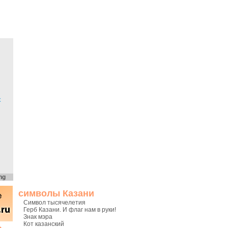
х
ng
символы Казани
Символ тысячелетия
Герб Казани. И флаг нам в руки!
Знак мэра
Кот казанский