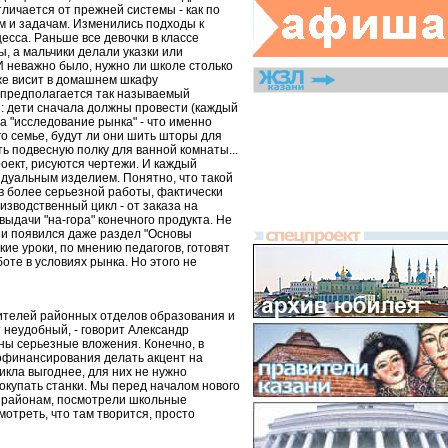
личается от прежней системы - как по
м и задачам. Изменились подходы к
есса. Раньше все девочки в классе
, а мальчики делали указки или
И неважно было, нужно ли школе столько
уже висит в домашнем шкафу
 предполагается так называемый
: дети сначала должны провести (каждый
а "исследование рынка" - что именно
о семье, будут ли они шить шторы для
ь подвесную полку для ванной комнаты...
оект, рисуются чертежи. И каждый
идуальным изделием. Понятно, что такой
в более серьезной работы, фактически
зводственный цикл - от заказа на
ыдачи "на-гора" конечного продукта. Не
ии появился даже раздел "Основы
кие уроки, по мнению педагогов, готовят
оте в условиях рынка. Но этого не
дителей районных отделов образования и
 неудобный, - говорит Александр
жны серьезные вложения. Конечно, в
офинансирования делать акцент на
кла выгоднее, для них не нужно
окупать станки. Мы перед началом нового
о районам, посмотрели школьные
мотреть, что там творится, просто