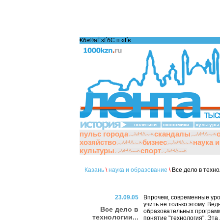
€бв®аЁзҐбЄ п «Ґ­в
политики
экономики
культуры
пульс города
скандалы
хозяйство
бизнес
наука 
культуры
спорт
Казань
\
наука и образование
\
Все дело в технол
23.09.05
Впрочем, современные уро
учить не только этому. Вед
Все дело в
образовательных программ
технологии...
понятие "технология". Эта