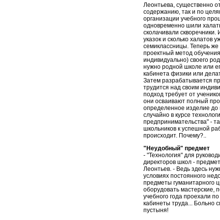
Леонтьева, существенно от
содержанию, так и по целя
организации учебного проц
одновременно шили халаты
сколачивали скворечники. 
указок и сколько халатов 
семиклассницы. Теперь же
проектный метод обучения
индивидуально) своего род
нужно родной школе или ег
кабинета физики или делат
Затем разрабатывается пр
трудится над своим индив
подход требует от ученико
они осваивают полный прои
определенное изделие до в
случайно в курсе технолог
предпринимательства" - та
школьников к успешной раб
происходит. Почему?..
"Неудобный" предмет
- "Технология" для руково
директоров школ - предмет
Леонтьев. - Ведь здесь ну
условиях постоянного нед
предметы гуманитарного ци
оборудовать мастерские, п
учебного года проехали п
кабинеты труда... Больно с
пустыня!