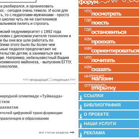
а разбирался, и организовать
г, - сегодня очень тяжело. И если для
ь, то с педагогами-мужчинами - просто
х школах чуть ли не сантехников
альчиков пилить и строгать.
жский педуниверситет с 1992 года
ловек с дипломом учителя технологии и
и бы они все шли работать по
блики этого было бы более чем
ьные педагоги предпочитают не
ельство детям, а заниматься им в
ядке. Например, небезызвестный Вадим
ноименного майонеза, - выпускник ЕГПУ,
ехнологии.
::
<<< предыдущая
следующая >>>
ССЫЛКИ
ународной олимпиаде «Туймаада»
стков
БИБЛИОГРАФИЯ
 шахматам
дителей цифровой трансформации
О ПРОЕКТЕ
правленцев в образовании
НАШИ УСЛУГИ
РЕКЛАМА
все статьи раздела