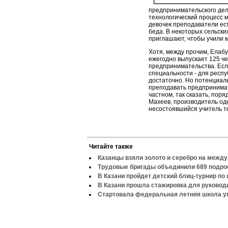
предпринимательского дел
технологический процесс мо
девочек преподаватели ест
беда. В некоторых сельски
приглашают, чтобы учили м
Хотя, между прочим, Елабу
ежегодно выпускает 125 че
предпринимательства. Есл
специальности - для респу
достаточно. Но потенциал
преподавать предпринимат
частном, так сказать, пор
Махеев, производитель од
несостоявшийся учитель т
Читайте также
Казанцы взяли золото и серебро на межд
Трудовые бригады объединили 689 подро
В Казани пройдет детский блиц-турнир по
В Казани прошла стажировка для руково
Стартовала федеральная летняя школа у