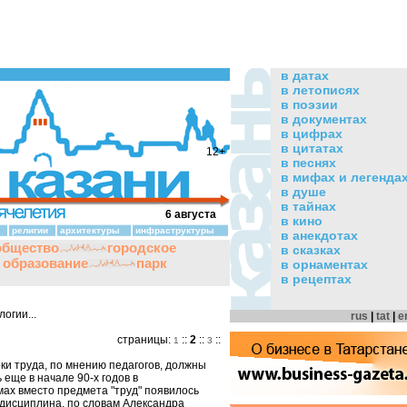
в датах
в летописях
в поэзии
в документах
в цифрах
в цитатах
12+
в песнях
в мифах и легенда
в душе
в тайнах
6 августа
в кино
религии
архитектуры
инфраструктуры
в анекдотах
общество
городское
в сказках
и образование
парк
в орнаментах
в рецептах
огии...
rus
|
tat
|
e
страницы:
::
2
::
::
1
3
ки труда, по мнению педагогов, должны
ь еще в начале 90-х годов в
ах вместо предмета "труд" появилось
 дисциплина, по словам Александра