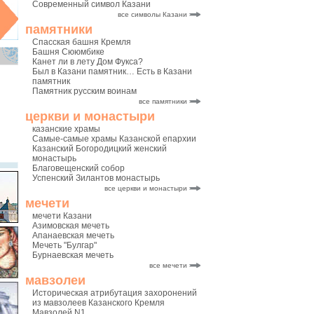
Современный символ Казани
все символы Казани
памятники
Спасская башня Кремля
Башня Сююмбике
Канет ли в лету Дом Фукса?
Был в Казани памятник… Есть в Казани
памятник
Памятник русским воинам
все памятники
церкви и монастыри
казанские храмы
Самые-самые храмы Казанской епархии
Казанский Богородицкий женский
монастырь
Благовещенский собор
Успенский Зилантов монастырь
все церкви и монастыри
мечети
мечети Казани
Азимовская мечеть
Апанаевская мечеть
Мечеть "Булгар"
Бурнаевская мечеть
все мечети
мавзолеи
Историческая атрибутация захоронений
из мавзолеев Казанского Кремля
Мавзолей N1