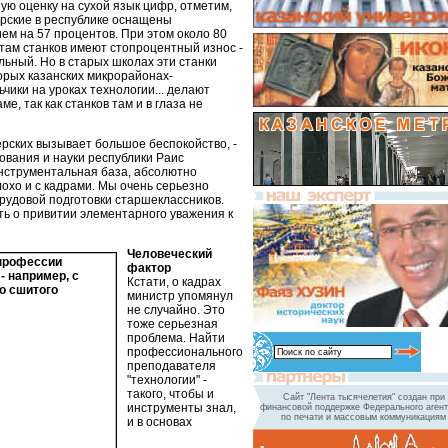
ую оценку на сухой язык цифр, отметим,
ерские в республике оснащены
м на 57 процентов. При этом около 80
там станков имеют стопроцентный износ -
альный. Но в старых школах эти станки
торых казанских микрорайонах-
ьчики на уроках технологии... делают
е, так как станков там и в глаза не
рских вызывает большое беспокойство, -
ования и науки республики Раис
нструментальная база, абсолютно
охо и с кадрами. Мы очень серьезно
рудовой подготовки старшеклассников.
ть о привитии элементарного уважения к
Человеческий
фактор
Кстати, о кадрах
министр упомянул
не случайно. Это
тоже серьезная
проблема. Найти
профессионального
преподавателя
"технологии" -
такого, чтобы и
Сайт "Лента тысячелетия" создан при
инструменты знал,
финансовой поддержке Федерального агент
по печати и массовым коммуникациям
и в основах