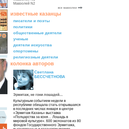
Мавзолей N2
все мавзолеи
известные казанцы
писатели и поэты
политики
общественные деятели
ученые
деятели искусства
спортсмены
религиозные деятели
колонка авторов
Светлана
БЕССЧЕТНОВА
Эрмитаж, не гони лошадей…
Культурным событием недели в
республике обещала стать открывшаяся
в последних числах января в центре
«Эрмитаж-Казань» выставка
«Полцарства за коня… Лошадь в
ства
мировой культуре». 600 экспонатов из 80
фондов Государственного Эрмитажа,