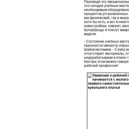
Переводя эту эмоциональн
что сегодня учебные маст
необходимым оборудование
процентов установленных 
как физический, так и мор
хотя бы есть, а вот в неко
новостройках, говорят, мал
бутерброды и плетут макрам
видели.
- Состояние учебных масте
признается министр образ
Шайхелисламов. - Слаба и
отсутствуют материалы, пл
недорабатываем в плане т
Как при этом можно говори
рабочей профессии!