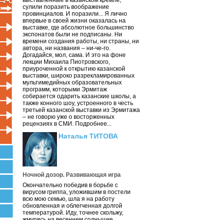
выставленные в казанском кремле,
сулили поразить воображение
провинциалов. И поразили... Я лично
впервые в своей жизни оказалась на
выставке, где абсолютное большинство
экспонатов были не подписаны. Ни
времени создания работы, ни страны, ни
автора, ни названия – ни-че-го.
Догадайся, мол, сама. И это на фоне
лекции Михаила Пиотровского,
приуроченной к открытию казанской
выставки, широко разрекламированных
мультимедийных образовательных
программ, которыми Эрмитаж
собирается одарить казанские школы, а
также конного шоу, устроенного в честь
третьей казанской выставки из Эрмитажа
– не говорю уже о восторженных
рецензиях в СМИ. Подробнее...
Наталья ТИТОВА
Ночной дозор. Развивающая игра
Окончательно победив в борьбе с
вирусом гриппа, уложившим в постели
всю мою семью, шла я на работу
обновленная и облегченная долгой
температурой. Иду, точнее скольжу,
жмурясь на весеннем солнышке.