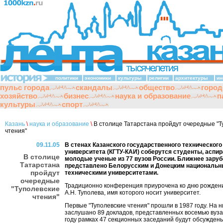
политики
экономики
культуры
религии
архитектуры
ин
пульс города
скандалы
общество
город
хозяйство
бизнес
наука и образование
п
культуры
спорт
Казань
\
наука и образование
\
В столице Татарстана пройдут очередные "Т
чтения"
09.11.05
В стенах Казанского государственного технического
университета (КГТУ-КАИ) соберутся студенты, аспи
В столице
молодые ученые из 77 вузов России. Ближнее зару
Татарстана
представлено Белорусским и Донецким националь
пройдут
техническими университетами.
очередные
Традиционно конференция приурочена ко дню рожден
"Туполевские
А.Н. Туполева, имя которого носит университет.
чтения"
Первые "Туполевские чтения" прошли в 1987 году. На 
заслушано 89 докладов, представленных восемью вуза
году рамках 47 секционных заседаний будут обсужден