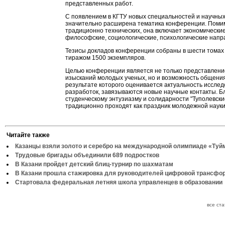
представленных работ.
С появлением в КГТУ новых специальностей и научны
значительно расширена тематика конференции. Поми
традиционно технических, она включает экономические
философские, социологические, психологические напр
Тезисы докладов конференции собраны в шести томах
тиражом 1500 экземпляров.
Целью конференции является не только представлени
изысканий молодых ученых, но и возможность общения
результате которого оценивается актуальность исслед
разработок, завязываются новые научные контакты. Б
студенческому энтузиазму и солидарности "Туполевски
традиционно проходят как праздник молодежной науки
Читайте также
Казанцы взяли золото и серебро на международной олимпиаде «Туй
Трудовые бригады объединили 689 подростков
В Казани пройдет детский блиц-турнир по шахматам
В Казани прошла стажировка для руководителей цифровой трансфо
Стартовала федеральная летняя школа управленцев в образовании
все ст