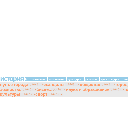
политики
экономики
культуры
религии
архитектуры
ин
пульс города
скандалы
общество
город
хозяйство
бизнес
наука и образование
п
культуры
спорт