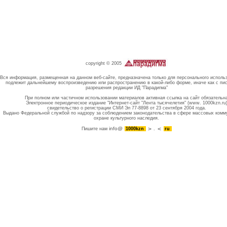
copyright © 2005
Вся информация, размещенная на данном веб-сайте, предназначена только для персонального исполь
подлежит дальнейшему воспроизведению или распространению в какой-либо форме, иначе как с пи
разрешения редакции ИД "Парадигма"
При полном или частичном использовании материалов активная ссылка на сайт обязательн
Электронное периодическое издание "Интернет-сайт "Лента тысячелетия" (www. 1000kzn.ru
свидетельство о регистрации СМИ Эл 77-8898 от 23 сентября 2004 года.
Выдано Федеральной службой по надзору за соблюдением законодательства в сфере массовых комм
охране культурного наследия.
info@
Пишите нам
1000kzn
.
ru