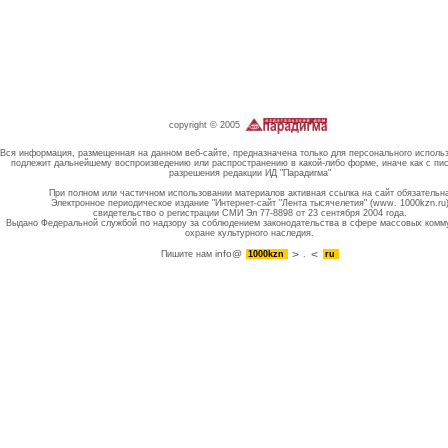
copyright © 2005
Вся информация, размещенная на данном веб-сайте, предназначена только для персонального исполь
подлежит дальнейшему воспроизведению или распространению в какой-либо форме, иначе как с пи
разрешения редакции ИД "Парадигма"
При полном или частичном использовании материалов активная ссылка на сайт обязательн
Электронное периодическое издание "Интернет-сайт "Лента тысячелетия" (www. 1000kzn.ru
свидетельство о регистрации СМИ Эл 77-8898 от 23 сентября 2004 года.
Выдано Федеральной службой по надзору за соблюдением законодательства в сфере массовых комм
охране культурного наследия.
info@
Пишите нам
1000kzn
.
ru