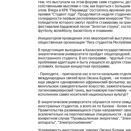
тем, что выступали на этом форуме сами студенты, де
собственными мыслями о том, как бороться с больши
злом. Вчера в КРК "Пирамида" состоялось вручение ре
премии "Студент года". Продолжится неделя студенче
солидарности первым республиканским конкурсом "Пол
победители которого смогут пройти стажировку за гран
фестивалем бардовской песни "Золотая струна", сост
футболу, волейболу, баскетболу и плаванию.
Инициатором проведения этих мероприятий выступи
общественная организация "Лига студентов Республики
В предстоящие выходные в Казанском государственно
энергетическом университете пройдет общегородской
иностранного студента. В его программе - "круглый сто
проблемам адаптации и быта учащихся из других стра
условиях, большая концертная программа.
- Приходите, - пригласила нас в гости начальник отдел
международных связей вуза Оксана Будник, - не пожал
еще увидите одновременно африканский фольклор, ар
монгольское самодеятельное искусство, зажигательны
латиноамериканский танец, вьетнамскую пантомиму - и 
исполнении самих носителей национальных культур?
В энергетическом университете обучаются почти семь
иностранных студентов, а всего их по Казани - более п
Правительства развивающихся стран направляют сво
исключительно на перспективные специальности - в д
конкретном случае "Промышленная энергетика", "Элек
аппараты", "Электроснабжение".
Успеваемость иностранцев, говорит Оксана Будник, как