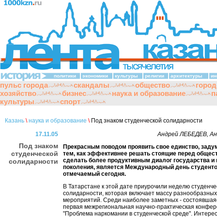
политики
экономики
культуры
религии
архитектуры
ин
пульс города
скандалы
общество
город
хозяйство
бизнес
наука и образование
п
культуры
спорт
Казань
\
наука и образование
\
Под знаком студенческой солидарности
17.11.05
Андрей ЛЕБЕДЕВ, А
Под знаком
Прекрасным поводом проявить свое единство, заду
студенческой
тем, как эффективнее решать стоящие перед общес
сделать более продуктивным диалог государства и
солидарности
поколения, является Международный день студенто
отмечаемый сегодня.
В Татарстане к этой дате приурочили неделю студенче
солидарности, которая включает массу разнообразных
мероприятий. Среди наиболее заметных - состоявшаяс
первая межрегиональная научно-практическая конфе
"Проблема наркомании в студенческой среде". Интере