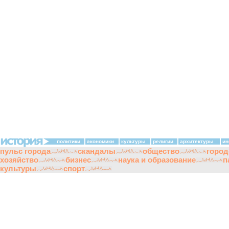
политики
экономики
культуры
религии
архитектуры
ин
пульс города
скандалы
общество
город
хозяйство
бизнес
наука и образование
п
культуры
спорт