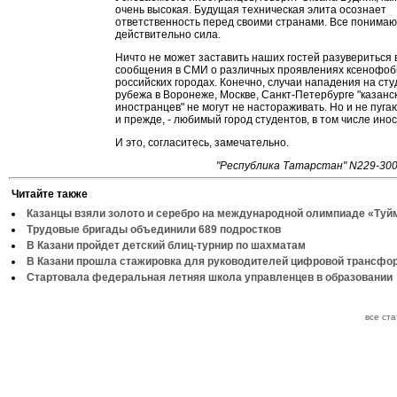
очень высокая. Будущая техническая элита осознает
ответственность перед своими странами. Все понимают
действительно сила.
Ничто не может заставить наших гостей разувериться 
сообщения в СМИ о различных проявлениях ксенофоби
российских городах. Конечно, случаи нападения на сту
рубежа в Воронеже, Москве, Санкт-Петербурге "казанс
иностранцев" не могут не настораживать. Но и не пугаю
и прежде, - любимый город студентов, в том числе ино
И это, согласитесь, замечательно.
"Республика Татарстан" N229-300
Читайте также
Казанцы взяли золото и серебро на международной олимпиаде «Туй
Трудовые бригады объединили 689 подростков
В Казани пройдет детский блиц-турнир по шахматам
В Казани прошла стажировка для руководителей цифровой трансфо
Стартовала федеральная летняя школа управленцев в образовании
все ст