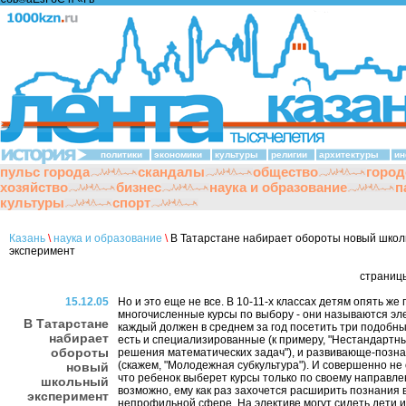
политики
экономики
культуры
религии
архитектуры
ин
пульс города
скандалы
общество
город
хозяйство
бизнес
наука и образование
п
культуры
спорт
Казань
\
наука и образование
\
В Татарстане набирает обороты новый шко
эксперимент
страниц
15.12.05
Но и это еще не все. В 10-11-х классах детям опять же
многочисленные курсы по выбору - они называются эл
В Татарстане
каждый должен в среднем за год посетить три подобны
набирает
есть и специализированные (к примеру, "Нестандартн
обороты
решения математических задач"), и развивающе-позн
(скажем, "Молодежная субкультура"). И совершенно не
новый
что ребенок выберет курсы только по своему направле
школьный
возможно, ему как раз захочется расширить познания 
эксперимент
непрофильной сфере. На элективе могут сидеть дети 