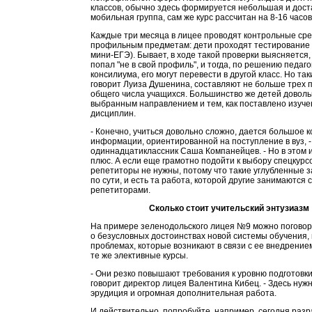
классов, обычно здесь формируется небольшая и дост
мобильная группа, сам же курс рассчитан на 8-16 часов
Каждые три месяца в лицее проводят контрольные сре
профильным предметам: дети проходят тестирование 
мини-ЕГЭ). Бывает, в ходе такой проверки выясняется, 
попал "не в свой профиль", и тогда, по решению педаго
консилиума, его могут перевести в другой класс. Но так
говорит Луиза Душенина, составляют не больше трех 
общего числа учащихся. Большинство же детей довол
выбранным направлением и тем, как поставлено изуч
дисциплин.
- Конечно, учиться довольно сложно, дается большое 
информации, ориентированной на поступление в вуз, -
одиннадцатиклассник Саша Компанейцев. - Но в этом 
плюс. А если еще грамотно подойти к выбору спецкурсо
репетиторы не нужны, потому что такие углубленные за
по сути, и есть та работа, которой другие занимаются с
репетиторами.
Сколько стоит учительский энтузиазм
На примере зеленодольского лицея №9 можно поговор
о безусловных достоинствах новой системы обучения, 
проблемах, которые возникают в связи с ее внедрение
те же элективные курсы.
- Они резко повышают требования к уровню подготовки 
говорит директор лицея Валентина Кибец. - Здесь ну
эрудиция и огромная дополнительная работа.
И действительно, попробуйте, например, сегодня разр