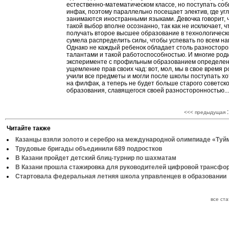
естественно-математическом классе, но поступать соб
инфак, поэтому параллельно посещает электив, где уг
занимаются иностранными языками. Девочка говорит, 
такой выбор вполне осознанно, так как не исключает, ч
получать второе высшее образование в технологическо
сумела распределить силы, чтобы успевать по всем н
Однако не каждый ребенок обладает столь разностор
талантами и такой работоспособностью. И многие род
эксперименте с профильным образованием определе
ущемление прав своих чад: вот, мол, мы в свое время 
учили все предметы и могли после школы поступать хот
на филфак, а теперь не будет больше старого советско
образования, славящегося своей разносторонностью...
:
<<< предыдущая
Читайте также
Казанцы взяли золото и серебро на международной олимпиаде «Туй
Трудовые бригады объединили 689 подростков
В Казани пройдет детский блиц-турнир по шахматам
В Казани прошла стажировка для руководителей цифровой трансфо
Стартовала федеральная летняя школа управленцев в образовании
все ст