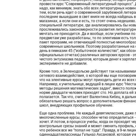
провести курс "Современный литературный процесс". 
надо, как минимум, знать обо всех литературных новин
тем, если речь идет о современной зарубежной литера
последние вышедшие в свет книги не всегда найдешь 
магазинах, а если они и есть, то стоят очень недешево.
специальной литературе, где анализировались бы нов
прослеживались закономерности развития литературн
мечтать не приходится. Да и вообще, если учебники 
предметам уже разработаны, то по элективам есть то
пакет программ, не отвечающий полностью многообра
современных школьников. Поэтому разработанные на
день в гимназии 45 ("избыточное количество", как обоз
официальных отчетах) различных авторских курсов - э
чистого энтузиазма педагогов, которым денег к зарплат
эксперименте не добавили.
Кроме того, в Зеленодольске действует так называема
сетевого взаимодействия, о которой мы еще поговорим,
что на элективные курсы могут приходить дети из всех 
Например, к учительнице, ведущей в лицее курс "Нес
методы решения математических задач", вместо поло
норме двадцати человек приходят сто. Но доплата ей з
полагается. Так что, считает Валентина Кибец, в даль
обязательно решать вопрос о дополнительном финан
школ, внедряющих профильное обучение.
Еще одна проблема. Не каждый девятиклассник, даже 
многочисленные курсы, способен четко определиться - 
хочет. И потом, в процессе учебы, когда он проходит ч
контрольные срезы знаний и может сменить профиль, о
что ребенок все же "попал не туда". Правда, в 9-м лиц
одиннадцатиклассницы Гульназ Ахсановой, которая уч