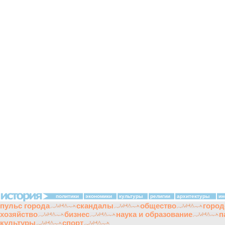
политики
экономики
культуры
религии
архитектуры
ин
пульс города
скандалы
общество
город
хозяйство
бизнес
наука и образование
п
культуры
спорт