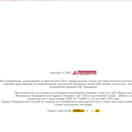
copyright © 2005
Вся информация, размещенная на данном веб-сайте, предназначена только для персонального исполь
подлежит дальнейшему воспроизведению или распространению в какой-либо форме, иначе как с пи
разрешения редакции ИД "Парадигма"
При полном или частичном использовании материалов активная ссылка на сайт обязательн
Электронное периодическое издание "Интернет-сайт "Лента тысячелетия" (www. 1000kzn.ru
свидетельство о регистрации СМИ Эл 77-8898 от 23 сентября 2004 года.
Выдано Федеральной службой по надзору за соблюдением законодательства в сфере массовых комм
охране культурного наследия.
info@
Пишите нам
1000kzn
.
ru