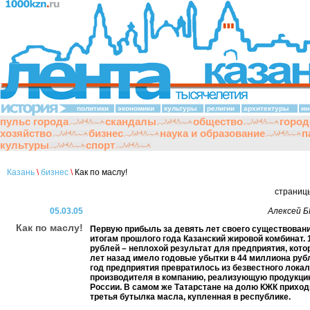
политики
экономики
культуры
религии
архитектуры
ин
пульс города
скандалы
общество
город
хозяйство
бизнес
наука и образование
п
культуры
спорт
Казань
\
бизнес
\
Как по маслу!
страниц
05.03.05
Алексей
Как по маслу!
Первую прибыль за девять лет своего существован
итогам прошлого года Казанский жировой комбинат.
рублей – неплохой результат для предприятия, кото
лет назад имело годовые убытки в 44 миллиона рубл
год предприятия превратилось из безвестного лока
производителя в компанию, реализующую продукци
России. В самом же Татарстане на долю КЖК прихо
третья бутылка масла, купленная в республике.