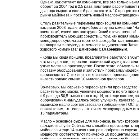
Однако, как считают на комбинате, все это только нача
оборот за 2004 год в 2,5 раза, компания рассчитывает
два года вырасти еще в 6 раз, захватить 10 проценто
рынка майонеза и построить новый маслоэкстракцион
Столь разительные перемены произошли на комбинате
как в мае 2003 года его приобрела группа компаний "Н
косметикс", известная как крупнейший отечественный
производитель моющих средств. О том, как новая кома
менеджеров сумела за короткий срок добиться невозм
поговорили с председателем совета директоров "Казан
жирового комбината"
Дмитрием Самаренкиным
.
- Когда мы сюда пришли, предприятие работало в убыт
что мы сделали, - провели технический аудит, выявили
узкие места на производстве. После этого объявили т
поставку оборудования и запустили программу модер
производства. С тех пор в техническое переоснащени
инвестировано свыше 10 миллионов долларов.
Во-первых, мы серьезно переоснастили производство
растительного масла, увеличив мощности по его произ
в 9 раз - до 50,5 тысяч тонн в год. И, что еще важнее, 
оборудования нам удалось резко улучшить качество. 
казанское масло соответствовало требованиям ГОСТа 
показателям, то теперь - отвечает международным ст
15 параметрам.
Масло – основное сырье для майонеза, выпуск которо
наладили с нуля. Сейчас мы способны производить по
майонеза и еще 14 тысяч тонн разнообразных соусов.
мощности соответствуют примерно 10 процентам росс
майонеза и позволяют производить продукции больше,