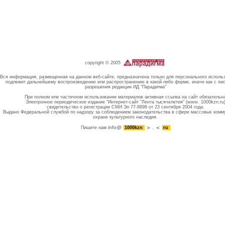
copyright © 2005
Вся информация, размещенная на данном веб-сайте, предназначена только для персонального исполь
подлежит дальнейшему воспроизведению или распространению в какой-либо форме, иначе как с пи
разрешения редакции ИД "Парадигма"
При полном или частичном использовании материалов активная ссылка на сайт обязательн
Электронное периодическое издание "Интернет-сайт "Лента тысячелетия" (www. 1000kzn.ru
свидетельство о регистрации СМИ Эл 77-8898 от 23 сентября 2004 года.
Выдано Федеральной службой по надзору за соблюдением законодательства в сфере массовых комм
охране культурного наследия.
info@
Пишите нам
1000kzn
.
ru