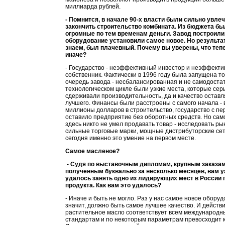
миллиарда рублей.
- Помнится, в начале 90-х власти были сильно увле
закончить строительство комбината. Из бюджета б
огромные по тем временам деньги. Завод построили
оборудование установили самое новое. Но результат
знаем, был плачевный. Почему вы уверены, что теп
иначе?
- Государство - неэффективный инвестор и неэффект
собственник. Фактически в 1996 году была запущена т
очередь завода - несбалансированная и не самодоста
технологическом цикле были узкие места, которые сер
сдерживали производительность, да и качество остав
лучшего. Финансы были расстроены с самого начала -
миллионы долларов в строительство, государство с пе
оставило предприятие без оборотных средств. Но сам
здесь никто не умел продавать товар - исследовать ры
сильные торговые марки, мощные дистрибуторские сет
сегодня именно это умение на первом месте.
Самое масленое?
- Судя по выставочным дипломам, крупным заказам
полученным буквально за несколько месяцев, вам у
удалось занять одно из лидирующих мест в России 
продукта. Как вам это удалось?
- Иначе и быть не могло. Раз у нас самое новое оборуд
значит, должно быть самое лучшее качество. И дейст
растительное масло соответствует всем международ
стандартам и по некоторым параметрам превосходит к