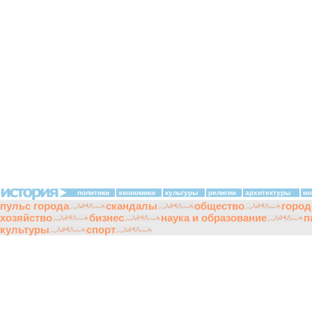
политики
экономики
культуры
религии
архитектуры
ин
пульс города
скандалы
общество
город
хозяйство
бизнес
наука и образование
п
культуры
спорт