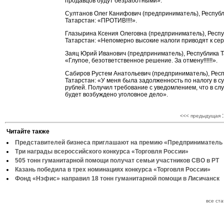
продавцов будут безработными».
Султанов Олег Канифович (предприниматель), Респуб
Татарстан: «ПРОТИВ!!!!».
Глазырина Ксения Олеговна (предприниматель), Респ
Татарстан: «Непомерно высокие налоги приводят к сер
Заяц Юрий Иванович (предприниматель), Республика Т
«Глупое, безответственное решение. За отмену!!!!!!».
Сабиров Рустем Анатольевич (предприниматель), Рес
Татарстан: «У меня была задолженность по налогу в с
рублей. Получил требование с уведомлением, что в сл
будет возбуждено уголовное дело».
:
<<< предыдущая
Читайте также
Представителей бизнеса приглашают на премию «Предприниматель 
Три награды всероссийского конкурса «Торговля России»
505 тонн гуманитарной помощи получат семьи участников СВО в РТ
Казань победила в трех номинациях конкурса «Торговля России»
Фонд «Нэфис» направил 18 тонн гуманитарной помощи в Лисичанск
все ст