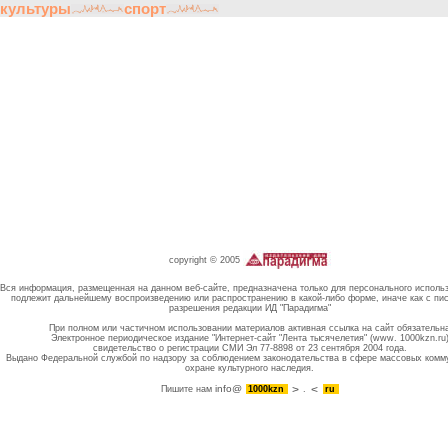
культуры
спорт
copyright © 2005
Вся информация, размещенная на данном веб-сайте, предназначена только для персонального исполь
подлежит дальнейшему воспроизведению или распространению в какой-либо форме, иначе как с пи
разрешения редакции ИД "Парадигма"
При полном или частичном использовании материалов активная ссылка на сайт обязательн
Электронное периодическое издание "Интернет-сайт "Лента тысячелетия" (www. 1000kzn.ru
свидетельство о регистрации СМИ Эл 77-8898 от 23 сентября 2004 года.
Выдано Федеральной службой по надзору за соблюдением законодательства в сфере массовых комм
охране культурного наследия.
info@
Пишите нам
1000kzn
.
ru