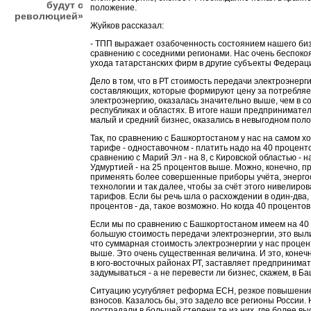
будут с
положение.
революцией»
Жуйков рассказал:
- ТПП выражает озабоченность состоянием нашего би
сравнению с соседними регионами. Нас очень беспоко
ухода татарстанских фирм в другие субъекты Федерац
Дело в том, что в РТ стоимость передачи электроэнерги
составляющих, которые формируют цену за потребля
электроэнергию, оказалась значительно выше, чем в с
республиках и областях. В итоге наши предпринимате
малый и средний бизнес, оказались в невыгодном пол
Так, по сравнению с Башкортостаном у нас на самом х
тарифе - одноставочном - платить надо на 40 процент
сравнению с Марий Эл - на 8, с Кировской областью - на
Удмуртией - на 25 процентов выше. Можно, конечно, п
применять более совершенные приборы учёта, энерг
технологии и так далее, чтобы за счёт этого нивелиро
тарифов. Если бы речь шла о расхождении в один-два, 
процентов - да, такое возможно. Но когда 40 проценто
Если мы по сравнению с Башкортостаном имеем на 40
большую стоимость передачи электроэнергии, это выли
что суммарная стоимость электроэнергии у нас процен
выше. Это очень существенная величина. И это, конеч
в юго-восточных районах РТ, заставляет предпринима
задумываться - а не перевести ли бизнес, скажем, в Б
Ситуацию усугубляет реформа ЕСН, резкое повышени
взносов. Казалось бы, это задело все регионы России. 
пострадали в большей степени те из них, где более в