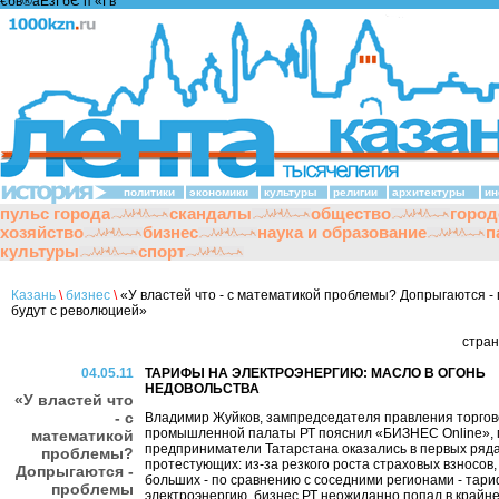
€бв®аЁзҐбЄ п «Ґ­в
политики
экономики
культуры
религии
архитектуры
ин
пульс города
скандалы
общество
город
хозяйство
бизнес
наука и образование
п
культуры
спорт
Казань
\
бизнес
\
«У властей что - с математикой проблемы? Допрыгаются -
будут с революцией»
стра
04.05.11
ТАРИФЫ НА ЭЛЕКТРОЭНЕРГИЮ: МАСЛО В ОГОНЬ
НЕДОВОЛЬСТВА
«У властей что
- с
Владимир Жуйков, зампредседателя правления торгов
промышленной палаты РТ пояснил «БИЗНЕС Online», 
математикой
предприниматели Татарстана оказались в первых ряд
проблемы?
протестующих: из-за резкого роста страховых взносов, 
Допрыгаются -
больших - по сравнению с соседними регионами - тари
проблемы
электроэнергию, бизнес РТ неожиданно попал в крайн