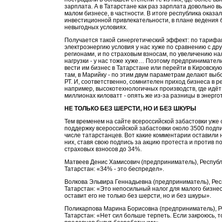
зарплата. А в Татарстане как раз зарплата довольно вы
малом бизнесе, в частности. В итоге республика оказал
инвестиционной привлекательности, в плане ведения б
невыгодных условиях.
Получается такой синергетический эффект: по тарифа
электроэнергию условия у нас хуже по сравнению с др
регионами, и по страховым взносам, по увеличению на
нагрузки - у нас тоже хуже… Поэтому предпринимател
вести им бизнес в Татарстане или перейти в Кировскую
там, в Марийку - по этим двум параметрам делают выбо
РТ. И, соответственно, сомнителен приход бизнеса в ре
например, высокотехнологичных производств, где идёт
миллионах киловатт - опять же из-за разницы в энерг
НЕ ТОЛЬКО БЕЗ ШЕРСТИ, НО И БЕЗ ШКУРЫ
Тем временем на сайте всероссийской забастовки уже 
поддержку всероссийской забастовки около 3500 подпи
числе татарстанцев. Вот какие комментарии оставили 
них, ставя свою подпись за акцию протеста и против 
страховых взносов до 34%.
Матвеев Денис Хамисович (предприниматель), Респуб
Татарстан: «34% - это беспредел».
Волкова Эльвира Геннадьевна (предприниматель), Рес
Татарстан: «Это непосильный налог для малого бизнес
оставит его не только без шерсти, но и без шкуры».
Поликарпова Марина Борисовна (предприниматель), Р
Татарстан: «Нет сил больше терпеть. Если закроюсь, т