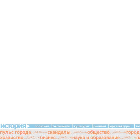
политики
экономики
культуры
религии
архитектуры
ин
пульс города
скандалы
общество
город
хозяйство
бизнес
наука и образование
п