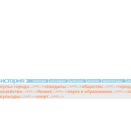
политики
экономики
культуры
религии
архитектуры
ин
пульс города
скандалы
общество
город
хозяйство
бизнес
наука и образование
п
культуры
спорт