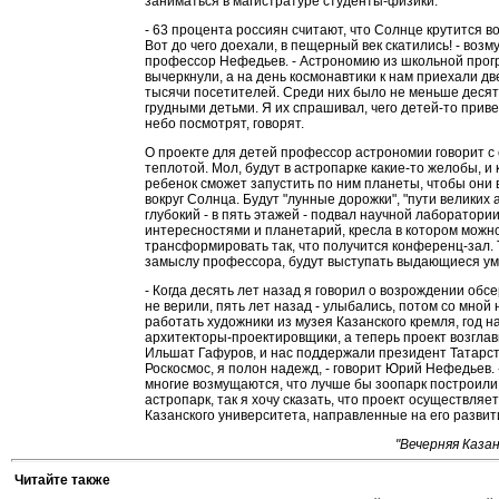
заниматься в магистратуре студенты-физики.
- 63 процента россиян считают, что Солнце крутится во
Вот до чего доехали, в пещерный век скатились! - воз
профессор Нефедьев. - Астрономию из школьной про
вычеркнули, а на день космонавтики к нам приехали дв
тысячи посетителей. Среди них было не меньше десят
грудными детьми. Я их спрашивал, чего детей-то прив
небо посмотрят, говорят.
О проекте для детей профессор астрономии говорит с
теплотой. Мол, будут в астропарке какие-то желобы, и
ребенок сможет запустить по ним планеты, чтобы они
вокруг Солнца. Будут "лунные дорожки", "пути великих 
глубокий - в пять этажей - подвал научной лаборатории
интересностями и планетарий, кресла в котором можн
трансформировать так, что получится конференц-зал. 
замыслу профессора, будут выступать выдающиеся ум
- Когда десять лет назад я говорил о возрождении обс
не верили, пять лет назад - улыбались, потом со мной
работать художники из музея Казанского кремля, год на
архитекторы-проектировщики, а теперь проект возглав
Ильшат Гафуров, и нас поддержали президент Татарс
Роскосмос, я полон надежд, - говорит Юрий Нефедьев. 
многие возмущаются, что лучше бы зоопарк построили
астропарк, так я хочу сказать, что проект осуществляе
Казанского университета, направленные на его развит
"Вечерняя Казан
Читайте также