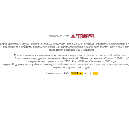
copyright © 2005
Вся информация, размещенная на данном веб-сайте, предназначена только для персонального исполь
подлежит дальнейшему воспроизведению или распространению в какой-либо форме, иначе как с пи
разрешения редакции ИД "Парадигма"
При полном или частичном использовании материалов активная ссылка на сайт обязательн
Электронное периодическое издание "Интернет-сайт "Лента тысячелетия" (www. 1000kzn.ru
свидетельство о регистрации СМИ Эл 77-8898 от 23 сентября 2004 года.
Выдано Федеральной службой по надзору за соблюдением законодательства в сфере массовых комм
охране культурного наследия.
info@
Пишите нам
1000kzn
.
ru