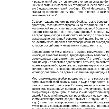
и развлечений состоится только в конце августа, но б
шейхи и эмиры из восточных стран уже внесли свои им
его будущих посетителей, сообщил Юрий Нефедьев. "Е
сказал он корреспонденту "ВК", - ведь в парке на кажд
чем похвастаться".
Совсем недавно одному из кораблей, которые бороздя
просторы, грозила катастрофа из-за столкновения с... 
Космический мусор стал настоящей головной болью ас
говорит Нефедьев, а вот пять лабораторий, которые б
в астропарке, смогут сканировать небосвод с точностью
максимально доступной современной науке. Все оттого
оснастить их собираются сверхсовременным оборудов
котором российские ученые могли только мечтать.
В обсерватории будут работать сканер космического м
имеющий аналогов в мире, три ультрановых телескопа,
американская радиоантенная тарелка "Патриот", лаз
дальномер и телескоп с адаптивной оптикой, то есть т
может видеть небо даже сквозь загрязненную атмосфер
телескоп-робот, - с восхищением рассказывает Нефедь
можно управлять сидя дома в Казани или где-нибудь в 
Местонахождение любых предметов и тел в космосе и 
помощью всей этой техники можно будет определять с
фантастической точностью. Поэтому китайцы и японц
заключили с казанцами договор о сотрудничестве. На 
американцы и французы. С запуском лабораторий аст
службой наземной поддержки российских и междунар
космических программ (вроде "ГЛОНАСС", "Луна-Глоб", 
и др.) и местом тестирования спутникового оборудован
будут практиковаться астрономы, геодезисты, географы