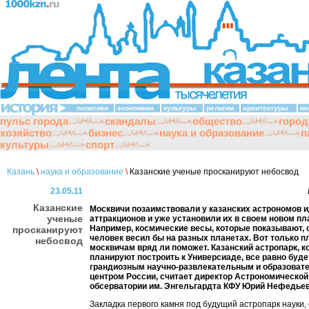
политики
экономики
культуры
религии
архитектуры
ин
пульс города
скандалы
общество
город
хозяйство
бизнес
наука и образование
п
культуры
спорт
Казань
\
наука и образование
\
Казанские ученые просканируют небосвод
23.05.11
Казанские
Москвичи позаимствовали у казанских астрономов 
ученые
аттракционов и уже установили их в своем новом пл
Например, космические весы, которые показывают, 
просканируют
человек весил бы на разных планетах. Вот только п
небосвод
москвичам вряд ли поможет. Казанский астропарк, 
планируют построить к Универсиаде, все равно буд
грандиозным научно-развлекательным и образова
центром России, считает директор Астрономической
обсерватории им. Энгельгардта КФУ Юрий Нефедьев
Закладка первого камня под будущий астропарк науки,