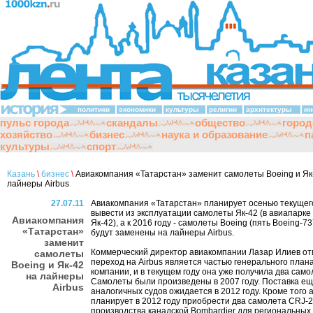
политики
экономики
культуры
религии
архитектуры
ин
пульс города
скандалы
общество
город
хозяйство
бизнес
наука и образование
п
культуры
спорт
Казань
\
бизнес
\
Авиакомпания «Татарстан» заменит самолеты Boeing и Як
лайнеры Airbus
27.07.11
Авиакомпания «Татарстан» планирует осенью текущег
вывести из эксплуатации самолеты Як-42 (в авиапарке
Авиакомпания
Як-42), а к 2016 году - самолеты Boeing (пять Boeing-73
«Татарстан»
будут заменены на лайнеры Airbus.
заменит
Коммерческий директор авиакомпании Лазар Илиев от
самолеты
переход на Airbus является частью генерального план
Boeing и Як-42
компании, и в текущем году она уже получила два само
на лайнеры
Самолеты были произведены в 2007 году. Поставка ещ
Airbus
аналогичных судов ожидается в 2012 году. Кроме того
планирует в 2012 году приобрести два самолета CRJ-2
производства канадской Bombardier для региональных