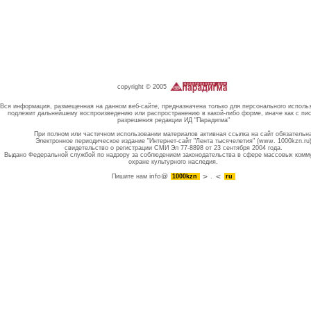
copyright © 2005
Вся информация, размещенная на данном веб-сайте, предназначена только для персонального исполь
подлежит дальнейшему воспроизведению или распространению в какой-либо форме, иначе как с пи
разрешения редакции ИД "Парадигма"
При полном или частичном использовании материалов активная ссылка на сайт обязательн
Электронное периодическое издание "Интернет-сайт "Лента тысячелетия" (www. 1000kzn.ru
свидетельство о регистрации СМИ Эл 77-8898 от 23 сентября 2004 года.
Выдано Федеральной службой по надзору за соблюдением законодательства в сфере массовых комм
охране культурного наследия.
info@
Пишите нам
1000kzn
.
ru