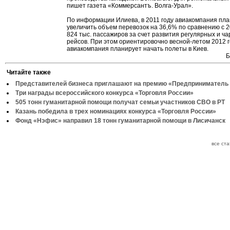
пишет газета «Коммерсантъ. Волга-Урал».
По информации Илиева, в 2011 году авиакомпания пл
увеличить объем перевозок на 36,6% по сравнению с 2
824 тыс. пассажиров за счет развития регулярных и ч
рейсов. При этом ориентировочно весной-летом 2012 
авиакомпания планирует начать полеты в Киев.
Б
Читайте также
Представителей бизнеса приглашают на премию «Предприниматель 
Три награды всероссийского конкурса «Торговля России»
505 тонн гуманитарной помощи получат семьи участников СВО в РТ
Казань победила в трех номинациях конкурса «Торговля России»
Фонд «Нэфис» направил 18 тонн гуманитарной помощи в Лисичанск
все ст