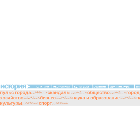
политики
экономики
культуры
религии
архитектуры
ин
пульс города
скандалы
общество
город
хозяйство
бизнес
наука и образование
п
культуры
спорт