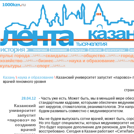
политики
экономики
культуры
религии
архитектуры
ин
пульс города
скандалы
общество
город
хозяйство
бизнес
наука и образование
п
культуры
спорт
Казань
\
наука и образование
\
Казанский университет запустит «паровоз» 
врачей геномного уровня
стра
28.04.12
- Часть уже есть. Может быть, мы в меньшей мере обе
стандартными кадрами, которыми обеспечен медунивер
Казанский
нет хирургов, стоматологов, реаниматологов. Эти нап
университет
будем развивать совместно с медуниверситетом.
запустит
Мы не будем выпускать сотни врачей, может быть, соро
«паровоз» по
Но это будут специалисты, которых медуниверситет не
созданию
Это будет хорошее дополнение для регионов, для Росс
врачей
восстребовано. Сегодня в Казани работают «СитиЛаб»