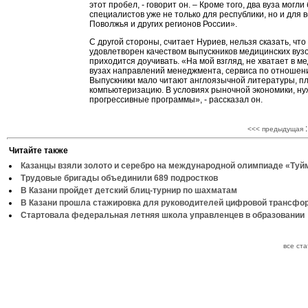
этот пробел, - говорит он. – Кроме того, два вуза могли
специалистов уже не только для республики, но и для в
Поволжья и других регионов России».
С другой стороны, считает Нуриев, нельзя сказать, что
удовлетворен качеством выпускников медицинских вузо
приходится доучивать. «На мой взгляд, не хватает в м
вузах направлений менеджмента, сервиса по отношени
Выпускники мало читают англоязычной литературы, п
компьютеризацию. В условиях рыночной экономики, н
прогрессивные программы», - рассказал он.
:
<<< предыдущая
Читайте также
Казанцы взяли золото и серебро на международной олимпиаде «Туй
Трудовые бригады объединили 689 подростков
В Казани пройдет детский блиц-турнир по шахматам
В Казани прошла стажировка для руководителей цифровой трансфо
Стартовала федеральная летняя школа управленцев в образовании
все ст