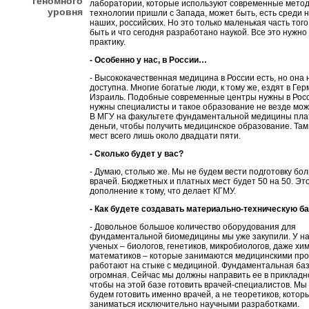
геномного
лаборатории, которые используют современные метод
уровня
технологии пришли с Запада, может быть, есть среди н
наших, российских. Но это только маленькая часть того
быть и что сегодня разработано наукой. Все это нужно
практику.
- Особенно у нас, в России…
- Высококачественная медицина в России есть, но она 
доступна. Многие богатые люди, к тому же, ездят в Ге
Израиль. Подобные современные центры нужны в Росси
нужны специалисты и такое образование не везде мож
В МГУ на факультете фундаментальной медицины пла
деньги, чтобы получить медицинское образование. Та
мест всего лишь около двадцати пяти.
- Сколько будет у вас?
- Думаю, столько же. Мы не будем вести подготовку бо
врачей. Бюджетных и платных мест будет 50 на 50. Эт
дополнение к тому, что делает КГМУ.
- Как будете создавать материально-техническую б
- Довольное большое количество оборудования для
фундаментальной биомедицины мы уже закупили. У на
ученых – биологов, генетиков, микробиологов, даже хим
математиков – которые занимаются медицинскими пр
работают на стыке с медициной. Фундаментальная баз
огромная. Сейчас мы должны направить ее в прикладн
чтобы на этой базе готовить врачей-специалистов. Мы
будем готовить именно врачей, а не теоретиков, котор
заниматься исключительно научными разработками.