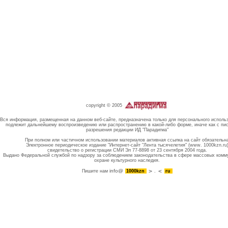
copyright © 2005
Вся информация, размещенная на данном веб-сайте, предназначена только для персонального исполь
подлежит дальнейшему воспроизведению или распространению в какой-либо форме, иначе как с пи
разрешения редакции ИД "Парадигма"
При полном или частичном использовании материалов активная ссылка на сайт обязательн
Электронное периодическое издание "Интернет-сайт "Лента тысячелетия" (www. 1000kzn.ru
свидетельство о регистрации СМИ Эл 77-8898 от 23 сентября 2004 года.
Выдано Федеральной службой по надзору за соблюдением законодательства в сфере массовых комм
охране культурного наследия.
info@
Пишите нам
1000kzn
.
ru