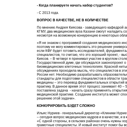
- Когда планируете начать набор студентов?
- С 2013 года.
ВОПРОС В КАЧЕСТВЕ, НЕ В КОЛИЧЕСТВЕ
По мнению Андрея Киясова - заведующего кафедрой 
КГМУ, два медицинских вуза Казани смогут наладить с
несмотря на возможную конкуренцию в некоторых обла
«Я не знаком с программой создания медицинского инс
поэтому не могу комментировать это решение универси
если КФУ будет готовить исследователей, фундамент
специалистов, то считаю, что это хороший проект, - в
Киясов. – В четверг я принимал участие в круглом столе
Государственной думе, где обсуждался законопроект о
биомедицинских клеточных технологиях. Красной нить
обсуждениях проходила мысль, что специалистов в эти
России нет. Необходимо разрабатывать образователь
стандарты для подготовки специалистов в области тр
медицины – это перевод фундаментальных открытий 
практику. В данное время этот процесс занимает 40 – 5
поставлена задача - начать сразу применять открытия
медицинской практике. Создание института может спо
решению этой задачи».
КОНКУРИРОВАТЬ БУДЕТ СЛОЖНО
Ильяс Нуриев - генеральный директор «Клиники Нури
– сегодня вопрос медицинских кадров и в качестве, и в 
«С одной стороны, в сельских районах очень нужны хо
грамотные специалисты. И новый институт помог бы в