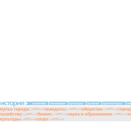
политики
экономики
культуры
религии
архитектуры
ин
пульс города
скандалы
общество
город
хозяйство
бизнес
наука и образование
п
культуры
спорт