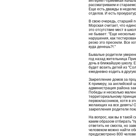
интернет-приемная началь
рассматриваем и стараемс
Еще есть дважды в неделю
отделов. И есть прокуратур
В свою очередь, старший 
Морская считает, что един
это отсутствие мест в школ
не бывает: "Еще несколько
нарушения, как тестирован
резко это пресекли. Все х
куда денешь?!."
Бывалые родители уверены:
год назад жительница Прив
дочь в ближайшую школу. Е
будет возить детей из "Со
ежедневно ездить в другую 
Закрепление домов за про
К примеру, за английской 
администрация района зак
Победы и несколько малень
территориальному принцип
первоклассников, хотя в эт
желающих на все девять! 
закрепления родители пок
На вопрос, как вы в такой
каким образом отбирать "
ответить не смогла, но зав
человеком можно найти общ
предусмотрено 800 человек