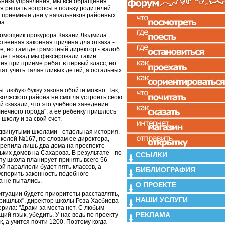
ника управления, мы все обращения
я решать вопросы в пользу родителей.
 приемные дни у начальников районных
а.
помощник прокурора Казани Людмила
ственная законная причина для отказа -
е, но там где грамотный директор - жалоб
 лет назад мы фиксировали такие
ия при приеме ребят в первый класс, но
отят учить талантливых детей, а остальных
 любую букву закона обойти можно. Так,
олжского района не смогла устроить свою
й сказали, что это учебное заведение
лнечного города", а ее ребенку пришлось
школу и за свой счет.
двинутыми школами - отдельная история.
школой №167, по словам ее директора,
репила лишь два дома на проспекте
ких домов на Сахарова. В результате - по
ССЫЛКИ
у школа планирует принять всего 56
ой параллели будет пять классов, а
БИБЛИОГРАФИЯ
Оспорить законность подобного
а не пытались.
О ПРОЕКТЕ
 ситуации будете приоритеты расставлять,
НАШИ УСЛУГИ
пришлых", директор школы Роза Хасбиева
ерила: "Драки за места нет. С любым
РЕКЛАМА
ий язык, убедить. У нас ведь по проекту
, а учится почти 1200. Поэтому когда