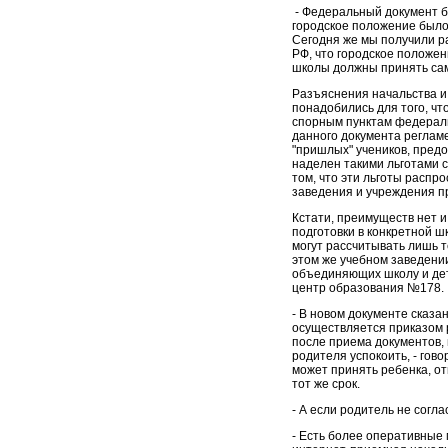
- Федеральный документ б
городское положение было
Сегодня же мы получили 
РФ, что городское положен
школы должны принять са
Разъяснения начальства и
понадобились для того, ч
спорным пунктам федераль
данного документа реглам
"пришлых" учеников, предо
наделен такими льготами с
том, что эти льготы распр
заведения и учреждения 
Кстати, преимуществ нет и
подготовки в конкретной 
могут рассчитывать лишь т
этом же учебном заведени
объединяющих школу и дет
центр образования №178.
- В новом документе сказа
осуществляется приказом 
после приема документов,
родителя успокоить, - гов
может принять ребенка, от
тот же срок.
- А если родитель не согла
- Есть более оперативные 