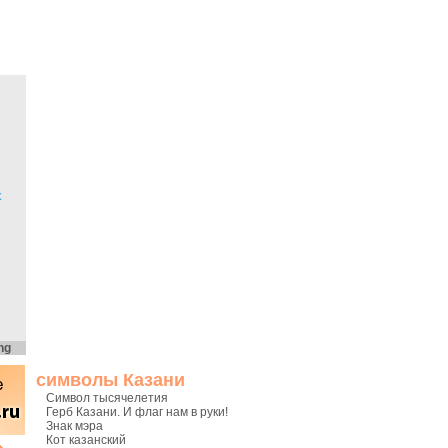
х
ng
символы Казани
Символ тысячелетия
Герб Казани. И флаг нам в руки!
Знак мэра
Кот казанский