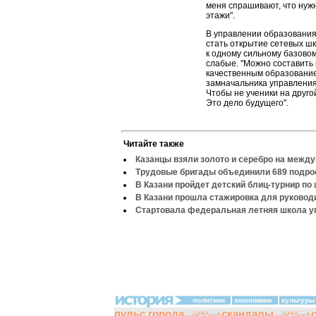
меня спрашивают, что нужн
этажи".
В управлении образования
стать открытие сетевых шк
к одному сильному базово
слабые. "Можно составить 
качественным образованием
замначальника управления
Чтобы не ученики на другой
Это дело будущего".
Читайте также
Казанцы взяли золото и серебро на межд
Трудовые бригады объединили 689 подро
В Казани пройдет детский блиц-турнир по
В Казани прошла стажировка для руково
Стартовала федеральная летняя школа у
политики
экономики
культуры
пульс города
скандалы