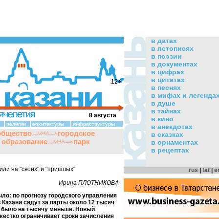
в датах
в летописях
в поэзии
в документах
в цифрах
в цитатах
12+
в песнях
в мифах и легенда
в душе
в тайнах
8 августа
в кино
религии
архитектуры
инфраструктуры
в анекдотах
общество
городское
в сказках
и образование
парк
в орнаментах
в рецептах
ли на "своих" и "пришлых"
rus
|
tat
|
e
Ирина ПЛОТНИКОВА
ло: по прогнозу городского управления
в Казани сядут за парты около 12 тысяч
х было на тысячу меньше. Новый
жестко ограничивает сроки зачисления