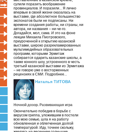
выставленные в казанском кремле,
сулили поразить воображение
провинциалов. И поразили... Я лично
впервые в своей жизни оказалась на
выставке, где абсолютное большинство
экспонатов были не подписаны. Ни
времени создания работы, ни страны, ни
автора, ни названия – ни-че-го.
Догадайся, мол, сама. И это на фоне
лекции Михаила Пиотровского,
приуроченной к открытию казанской
выставки, широко разрекламированных
мультимедийных образовательных
программ, которыми Эрмитаж
собирается одарить казанские школы, а
также конного шоу, устроенного в честь
третьей казанской выставки из Эрмитажа
– не говорю уже о восторженных
рецензиях в СМИ. Подробнее...
Наталья ТИТОВА
Ночной дозор. Развивающая игра
Окончательно победив в борьбе с
вирусом гриппа, уложившим в постели
всю мою семью, шла я на работу
обновленная и облегченная долгой
температурой. Иду, точнее скольжу,
жмурясь на весеннем солнышке.