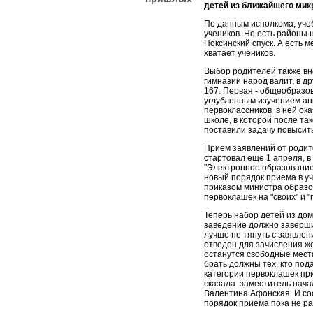
детей из ближайшего мик
По данным исполкома, учеб
учеников. Но есть районы н
Ноксинский спуск. А есть ме
хватает учеников.
Выбор родителей также вно
гимназии народ валит, в д
167. Первая - общеобразов
углубленным изучением ан
первоклассников в ней ока
школе, в которой после та
поставили задачу повысит
Прием заявлений от родит
стартовал еще 1 апреля, в
"Электронное образование в
новый порядок приема в у
приказом министра образо
первоклашек на "своих" и 
Теперь набор детей из дом
заведение должно заверши
лучше не тянуть с заявлен
отведен для зачисления ж
останутся свободные места.
брать должны тех, кто под
категории первоклашек пр
сказала заместитель нача
Валентина Афонская. И со
порядок приема пока не ра