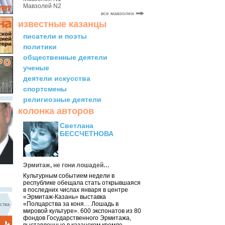
Мавзолей N2
все мавзолеи
известные казанцы
писатели и поэты
политики
общественные деятели
ученые
деятели искусства
спортсмены
религиозные деятели
колонка авторов
Светлана
БЕССЧЕТНОВА
Эрмитаж, не гони лошадей…
Культурным событием недели в
республике обещала стать открывшаяся
в последних числах января в центре
«Эрмитаж-Казань» выставка
«Полцарства за коня… Лошадь в
ства
мировой культуре». 600 экспонатов из 80
фондов Государственного Эрмитажа,