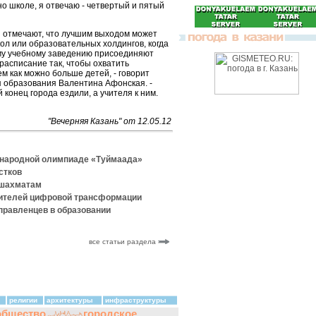
о школе, я отвечаю - четвертый и пятый
 отмечают, что лучшим выходом может
ол или образовательных холдингов, когда
му учебному заведению присоединяют
расписание так, чтобы охватить
 как можно больше детей, - говорит
 образования Валентина Афонская. -
 конец города ездили, а учителя к ним.
"Вечерняя Казань" от 12.05.12
ународной олимпиаде «Туймаада»
стков
 шахматам
дителей цифровой трансформации
правленцев в образовании
все статьи раздела
религии
архитектуры
инфраструктуры
общество
городское