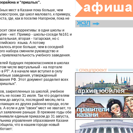
рорайона и "пришлых".
ных мест в Казани пока больше, чем
овостроек, где школ маловато, к примеру,
ста, где, как в поселке Нагорном, пока не
сит свои коррективы: в одни школы и
ругие - нет. Пример - школы-соседи №161 и
ательная, вторая - татарская, но с
глийского языка. А потому
залось втрое больше, чем в соседней
кого набора сменили руководство и
ь привлекательность учебного заведения.
елей будущих первоклассников в школах
 том числе виртуальный - на портале
 РТ". А в начале мая вступил в силу
чебные заведения, утвержденный
вания РФ. Этот документ разделил всех
"пришлых".
ов, закрепленных за школой, учебное
ть не позже 31 июля. Так что родителям
ием до августа, последний месяц лета
елающих из других районов города, если
 А если и для "своих" мест не хватает, то
ал заявление раньше. В прежние годы обе
инимали единым приказом до 31 августа,
льника управления образования Казани
общила, что в нашем городе новый
ботает: