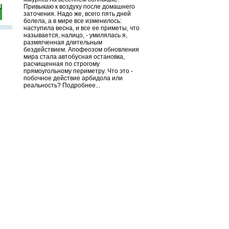
Привыкаю к воздуху после домашнего
заточения. Надо же, всего пять дней
болела, а в мире все изменилось:
наступила весна, и все ее приметы, что
называется, налицо, - умилялась я,
размягченная длительным
бездействием. Апофеозом обновления
мира стала автобусная остановка,
расчищенная по строгому
прямоугольному периметру. Что это -
побочное действие арбидола или
реальность? Подробнее...