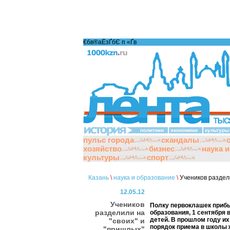
€бв®аЁзҐбЄ п «Ґ­в
политики
экономики
культуры
пульс города
скандалы
хозяйство
бизнес
наука 
культуры
спорт
Казань
\
наука и образование
\
Учеников раздели
12.05.12
Учеников
Полку первоклашек прибы
разделили на
образования, 1 сентября 
детей. В прошлом году и
"своих" и
порядок приема в школы 
"пришлых"