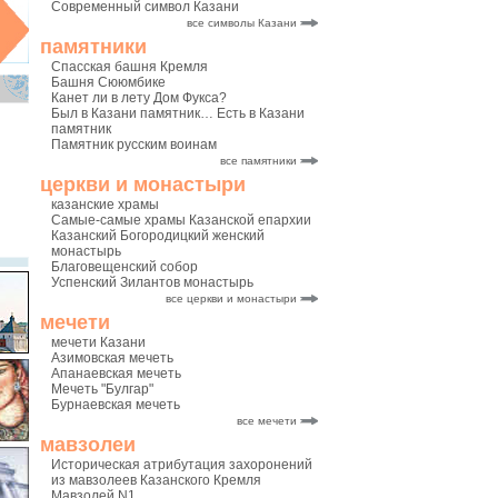
Современный символ Казани
все символы Казани
памятники
Спасская башня Кремля
Башня Сююмбике
Канет ли в лету Дом Фукса?
Был в Казани памятник… Есть в Казани
памятник
Памятник русским воинам
все памятники
церкви и монастыри
казанские храмы
Самые-самые храмы Казанской епархии
Казанский Богородицкий женский
монастырь
Благовещенский собор
Успенский Зилантов монастырь
все церкви и монастыри
мечети
мечети Казани
Азимовская мечеть
Апанаевская мечеть
Мечеть "Булгар"
Бурнаевская мечеть
все мечети
мавзолеи
Историческая атрибутация захоронений
из мавзолеев Казанского Кремля
Мавзолей N1