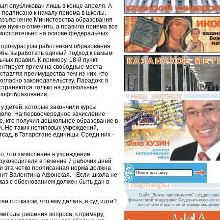
ыл опубликован лишь в конце апреля. А
 подписано к началу приема в школы.
разъяснение Министерства образования
ие нужно отменить, а правила приема все
мостоятельно на основе федеральных.
 прокуратуры работникам образования
тобы выработать единый подход к самым
ных правил. К примеру, 18-й пункт
ентирует прием на свободные места
ставляя преимущества тем из них, кто
огласно законодательству. Парадокс в
остраняются только на дошкольные
профобразования.
 у детей, которые закончили курсы
школе. На первоочередное зачисление
е, кто получил дошкольное образование в
и. Но таких нетиповых учреждений,
сад, в Татарстане единицы. Среди них -
но, что зачисление в учреждение
руководителя в течение 7 рабочих дней
 и эта четко прописанная норма должна
орит Валентина Афонская. - Если школа не
каз с обоснованием должен быть дан в
Сайт "Лента тысячелетия" создан при
финансовой поддержке Федерального агент
сен с отказом, что ему делать, в суд идти?
по печати и массовым коммуникациям
методы решения вопроса, к примеру,