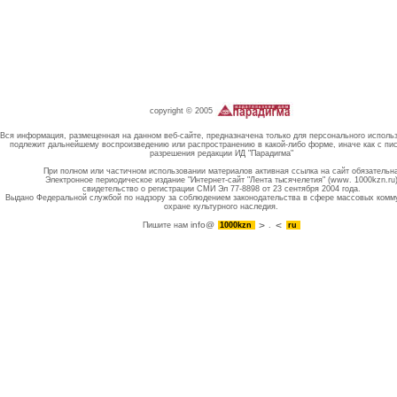
copyright © 2005
Вся информация, размещенная на данном веб-сайте, предназначена только для персонального исполь
подлежит дальнейшему воспроизведению или распространению в какой-либо форме, иначе как с пи
разрешения редакции ИД "Парадигма"
При полном или частичном использовании материалов активная ссылка на сайт обязательн
Электронное периодическое издание "Интернет-сайт "Лента тысячелетия" (www. 1000kzn.ru
свидетельство о регистрации СМИ Эл 77-8898 от 23 сентября 2004 года.
Выдано Федеральной службой по надзору за соблюдением законодательства в сфере массовых комм
охране культурного наследия.
info@
Пишите нам
1000kzn
.
ru