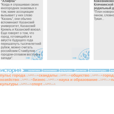
"Алифба"
Кожевниковой
"Когда я спрашиваю своих
Клячкинской
иногородних знакомых о
родильный до
том, какие ассоциации
"Плач новоро
вызывает у них слово
окном, словно
"Казань", они обычно
Тукая...
вспоминают Казанский
университет, Казанский
Кремль и Казанский вокзал.
Еще говорят о том, что
город, готовящийся в
августе будущего года
перешагнуть тысячелетний
рубеж, можно считать
российским Стамбулом -
городом-сплавом востока и
запада".
политики
экономики
культуры
религии
архитектуры
ин
пульс города
скандалы
общество
город
хозяйство
бизнес
наука и образование
п
культуры
спорт