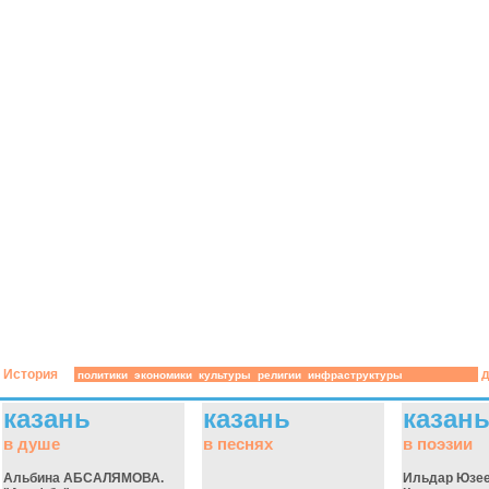
История
д
политики
экономики
культуры
религии
инфраструктуры
казань
казань
казан
в душе
в песнях
в поэзии
Альбина АБСАЛЯМОВА.
Ильдар Юзеев