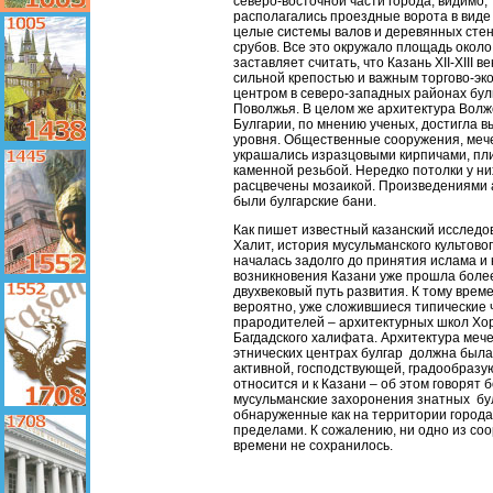
северо-восточной части города, видимо,
располагались проездные ворота в виде
целые системы валов и деревянных стен
срубов. Все это окружало площадь около 
заставляет считать, что Казань XII-XIII в
сильной крепостью и важным торгово-эк
центром в северо-западных районах бул
Поволжья. В целом же архитектура Волж
Булгарии, по мнению ученых, достигла в
уровня. Общественные сооружения, меч
украшались изразцовыми кирпичами, пл
каменной резьбой. Нередко потолки у н
расцвечены мозаикой. Произведениями 
были булгарские бани.
Как пишет известный казанский исследо
Халит, история мусульманского культово
началась задолго до принятия ислама и 
возникновения Казани уже прошла боле
двухвековый путь развития. К тому врем
вероятно, уже сложившиеся типические
прародителей – архитектурных школ Хо
Багдадского халифата. Архитектура мече
этнических центрах булгар должна была
активной, господствующей, градообразу
относится и к Казани – об этом говорят 
мусульманские захоронения знатных бу
обнаруженные как на территории города, 
пределами. К сожалению, ни одно из со
времени не сохранилось.