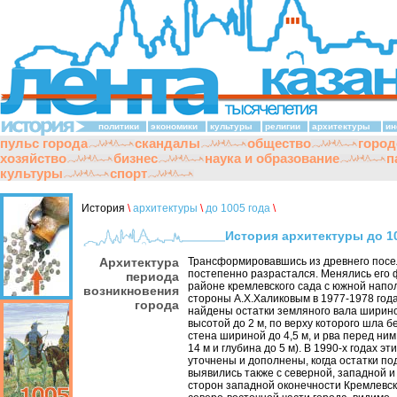
политики
экономики
культуры
религии
архитектуры
ин
пульс города
скандалы
общество
город
хозяйство
бизнес
наука и образование
п
культуры
спорт
История
\
архитектуры
\
до 1005 года
\
История архитектуры до 1
Архитектура
Трансформировавшись из древнего посе
постепенно разрастался. Менялись его 
периода
районе кремлевского сада с южной напо
возникновения
стороны А.Х.Халиковым в 1977-1978 год
города
найдены остатки земляного вала ширино
высотой до 2 м, по верху которого шла 
стена шириной до 4,5 м, и рва перед ни
14 м и глубина до 5 м). В 1990-х годах э
уточнены и дополнены, когда остатки по
выявились также с северной, западной и
сторон западной оконечности Кремлевск