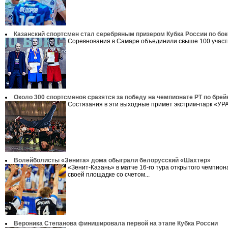
Казанский спортсмен стал серебряным призером Кубка России по бок
Соревнования в Самаре объединили свыше 100 участн
Около 300 спортсменов сразятся за победу на чемпионате РТ по брей
Состязания в эти выходные примет экстрим-парк «УРА
Волейболисты «Зенита» дома обыграли белорусский «Шахтер»
«Зенит-Казань» в матче 16-го тура открытого чемпион
своей площадке со счетом...
Вероника Степанова финишировала первой на этапе Кубка России