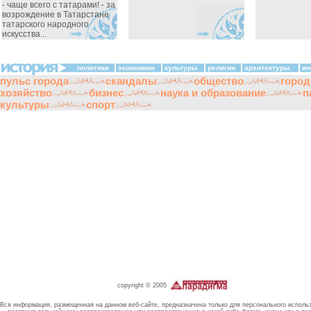
- чаще всего с татарами! - за
возрождение в Татарстане
татарского народного
искусства...
политики
экономики
культуры
религии
архитектуры
ин
пульс города
скандалы
общество
город
хозяйство
бизнес
наука и образование
п
культуры
спорт
copyright © 2005
Вся информация, размещенная на данном веб-сайте, предназначена только для персонального исполь