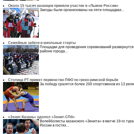
Около 15 тысяч казанцев приняли участие в «Лыжне России»
Заезды были организованы на пяти площадках...
Семейные забеги и школьные старты
Площадки для проведения соревнований развернутся
районе города...
Столица РТ примет первенство ПФО по греко-римской борьбе
За победу сразятся более 200 спортсменов из 13 регио
«Зенит-Казань» одолел «Зенит-СПб»
Волейболисты казанского «Зенита» в матче 19-го тур
России в гостях...