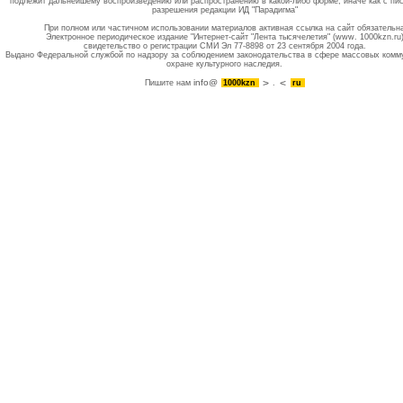
подлежит дальнейшему воспроизведению или распространению в какой-либо форме, иначе как с пи
разрешения редакции ИД "Парадигма"
При полном или частичном использовании материалов активная ссылка на сайт обязательн
Электронное периодическое издание "Интернет-сайт "Лента тысячелетия" (www. 1000kzn.ru
свидетельство о регистрации СМИ Эл 77-8898 от 23 сентября 2004 года.
Выдано Федеральной службой по надзору за соблюдением законодательства в сфере массовых комм
охране культурного наследия.
info@
Пишите нам
1000kzn
.
ru