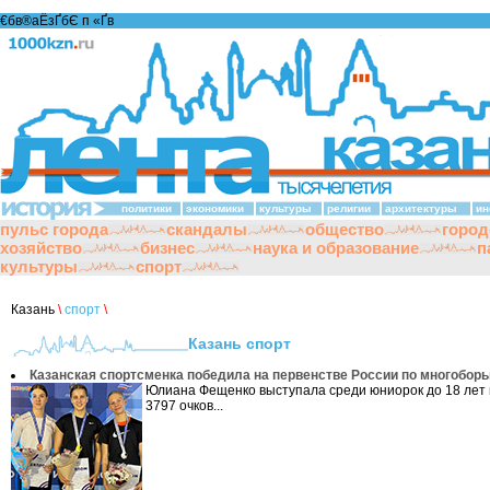
€бв®аЁзҐбЄ п «Ґ­в
политики
экономики
культуры
религии
архитектуры
ин
пульс города
скандалы
общество
город
хозяйство
бизнес
наука и образование
п
культуры
спорт
Казань
\
спорт
\
Казань спорт
Казанская спортсменка победила на первенстве России по многобор
Юлиана Фещенко выступала среди юниорок до 18 лет
3797 очков...