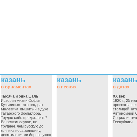
казань
казань
казан
в орнаментах
в песнях
в датах
Тысяча и одна шаль
ХХ век
История жизни Софья
1920 г., 25 ию
Кузьминых - это квадрат
провозглаше
Малевича, вышитый в духе
столицей Тат
татарского фольклора.
Автономной 
Трудно себе представить?
Социалистич
Во всяком случае, не
Республики.
труднее, чем русскую до
кончика носа женщину,
десятилетиями боровшуюся