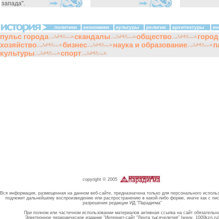
запада".
политики
экономики
культуры
религии
архитектуры
ин
пульс города
скандалы
общество
город
хозяйство
бизнес
наука и образование
п
культуры
спорт
copyright © 2005
Вся информация, размещенная на данном веб-сайте, предназначена только для персонального исполь
подлежит дальнейшему воспроизведению или распространению в какой-либо форме, иначе как с пи
разрешения редакции ИД "Парадигма"
При полном или частичном использовании материалов активная ссылка на сайт обязательн
Электронное периодическое издание "Интернет-сайт "Лента тысячелетия" (www. 1000kzn.ru