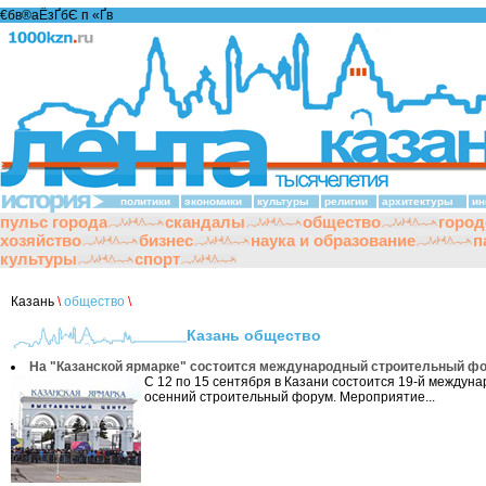
€бв®аЁзҐбЄ п «Ґ­в
политики
экономики
культуры
религии
архитектуры
ин
пульс города
скандалы
общество
город
хозяйство
бизнес
наука и образование
п
культуры
спорт
Казань
\
общество
\
Казань общество
На "Казанской ярмарке" состоится международный строительный ф
С 12 по 15 сентября в Казани состоится 19-й междун
осенний строительный форум. Мероприятие...