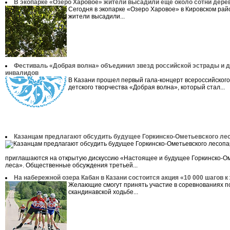
В экопарке «Озеро Харовое» жители высадили еще около сотни дере
Сегодня в экопарке «Озеро Харовое» в Кировском рай
жители высадили...
Фестиваль «Добрая волна» объединил звезд российской эстрады и д
инвалидов
В Казани прошел первый гала-концерт всероссийског
детского творчества «Добрая волна», который стал...
Казанцам предлагают обсудить будущее Горкинско-Ометьевского ле
приглашаются на открытую дискуссию «Настоящее и будущее Горкинско-Ом
леса». Общественные обсуждения третьей...
На набережной озера Кабан в Казани состоится акция «10 000 шагов к
Желающие смогут принять участие в соревнованиях п
скандинавской ходьбе...