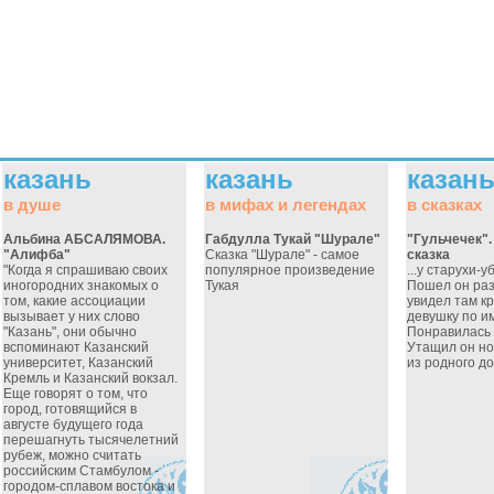
казань
казань
казан
в душе
в мифах и легендах
в сказках
Альбина АБСАЛЯМОВА.
Габдулла Тукай "Шурале"
"Гульчечек"
"Алифба"
Сказка "Шурале" - самое
сказка
"Когда я спрашиваю своих
популярное произведение
...у старухи-
иногородних знакомых о
Тукая
Пошел он раз
том, какие ассоциации
увидел там к
вызывает у них слово
девушку по им
"Казань", они обычно
Понравилась 
вспоминают Казанский
Утащил он но
университет, Казанский
из родного до
Кремль и Казанский вокзал.
Еще говорят о том, что
город, готовящийся в
августе будущего года
перешагнуть тысячелетний
рубеж, можно считать
российским Стамбулом -
городом-сплавом востока и