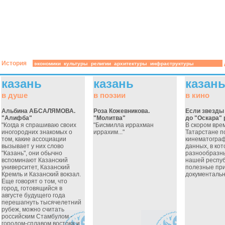
История
экономики
культуры
религии
архитектуры
инфраструктуры
казань
казань
казан
в душе
в поэзии
в кино
Альбина АБСАЛЯМОВА.
Роза Кожевникова.
Если звезды 
"Алифба"
"Молитва"
до "Оскара" 
"Когда я спрашиваю своих
"Бисмилла иррахман
В скором вре
иногородних знакомых о
иррахим..."
Татарстане п
том, какие ассоциации
кинематограф
вызывает у них слово
данных, в ко
"Казань", они обычно
разнообразны
вспоминают Казанский
нашей респуб
университет, Казанский
полезные при
Кремль и Казанский вокзал.
документальны
Еще говорят о том, что
город, готовящийся в
августе будущего года
перешагнуть тысячелетний
рубеж, можно считать
российским Стамбулом -
городом-сплавом востока и