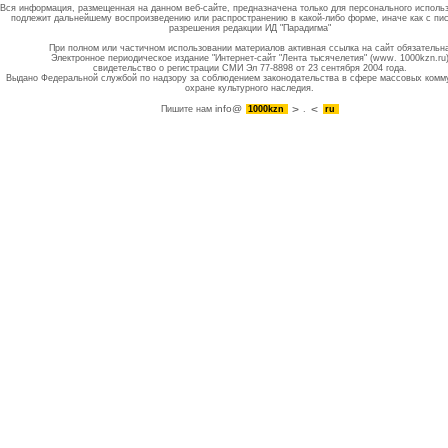
Вся информация, размещенная на данном веб-сайте, предназначена только для персонального исполь
подлежит дальнейшему воспроизведению или распространению в какой-либо форме, иначе как с пи
разрешения редакции ИД "Парадигма"
При полном или частичном использовании материалов активная ссылка на сайт обязательн
Электронное периодическое издание "Интернет-сайт "Лента тысячелетия" (www. 1000kzn.ru
свидетельство о регистрации СМИ Эл 77-8898 от 23 сентября 2004 года.
Выдано Федеральной службой по надзору за соблюдением законодательства в сфере массовых комм
охране культурного наследия.
info@
Пишите нам
1000kzn
.
ru