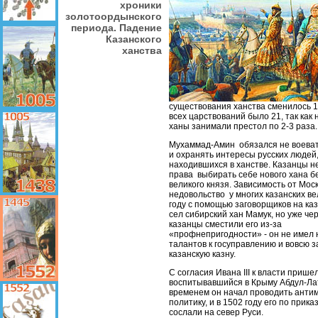
хроники
золотоордынского
периода. Падение
Казанского
ханства
существования ханства сменилось 1
всех царствований было 21, так как
ханы занимали престол по 2-3 раза.
Мухаммад-Амин обязался не воеват
и охранять интересы русских людей
находившихся в ханстве. Казанцы н
права выбирать себе нового хана б
великого князя. Зависимость от Мо
недовольство у многих казанских ве
году с помощью заговорщиков на ка
сел сибирский хан Мамук, но уже че
казанцы сместили его из-за
«профнепригодности» - он не имел 
талантов к госуправлению и вовсю з
казанскую казну.
С согласия Ивана III к власти прише
воспитывавшийся в Крыму Абдул-Ла
временем он начал проводить анти
политику, и в 1502 году его по приказ
сослали на север Руси.