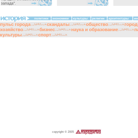
запада".
политики
экономики
культуры
религии
архитектуры
ин
пульс города
скандалы
общество
город
хозяйство
бизнес
наука и образование
п
культуры
спорт
copyright © 2005