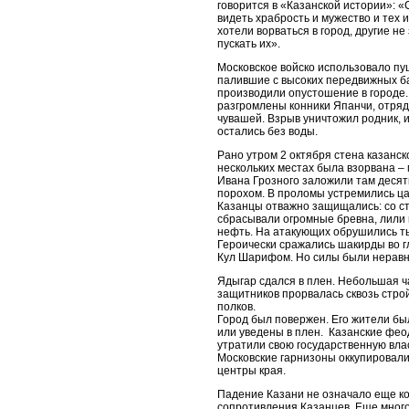
говорится в «Казанской истории»: 
видеть храбрость и мужество и тех и
хотели ворваться в город, другие не
пускать их».
Московское войско использовало пу
палившие с высоких передвижных б
производили опустошение в городе
разгромлены конники Япанчи, отря
чувашей. Взрыв уничтожил родник, 
остались без воды.
Рано утром 2 октября стена казанск
нескольких местах была взорвана –
Ивана Грозного заложили там десятк
порохом. В проломы устремились ца
Казанцы отважно защищались: со cт
сбрасывали огромные бревна, лили
нефть. На атакующих обрушились ты
Героически сражались шакирды во г
Кул Шарифом. Но силы были неравн
Ядыгар сдался в плен. Небольшая ч
защитников прорвалась сквозь строй
полков.
Город был повержен. Его жители б
или уведены в плен. Казанские фе
утратили свою государственную вла
Московские гарнизоны оккупировали
центры края.
Падение Казани не означало еще к
сопротивления Казанцев. Еще много