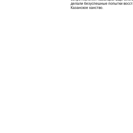
делали безуспешные попытки восст
Казанское ханство.