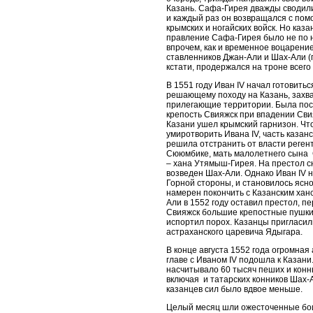
Казань. Сафа-Гирея дважды сводили
и каждый раз он возвращался с по
крымских и ногайских войск. Но каз
правление Сафа-Гирея было не по н
впрочем, как и временное воцарени
ставленников Джан-Али и Шах-Али (
кстати, продержался на троне всего
В 1551 году Иван IV начал готовитьс
решающему походу на Казань, захв
прилегающие территории. Была по
крепость Свияжск при впадении Свия
Казани ушел крымский гарнизон. Чт
умиротворить Ивана IV, часть казан
решила отстранить от власти реген
Сююмбике, мать малолетнего сына
– хана Утямыш-Гирея. На престол с
возведен Шах-Али. Однако Иван IV 
Горной стороны, и становилось ясно
намерен покончить с Казанским хан
Али в 1552 году оставил престол, п
Свияжск большие крепостные пушки
испортил порох. Казанцы пригласил
астраханского царевича Ядыгара.
В конце августа 1552 года огромная
главе с Иваном IV подошла к Казани
насчитывало 60 тысяч пеших и конн
включая и татарских конников Шах-
казанцев сил было вдвое меньше.
Целый месяц шли ожесточенные бои