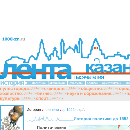
политики
экономики
культуры
религии
архитектуры
ин
пульс города
скандалы
общество
город
хозяйство
бизнес
наука и образование
п
культуры
спорт
История
\
политики
\
до 1552 года
\
История политики до 1552 
Политические