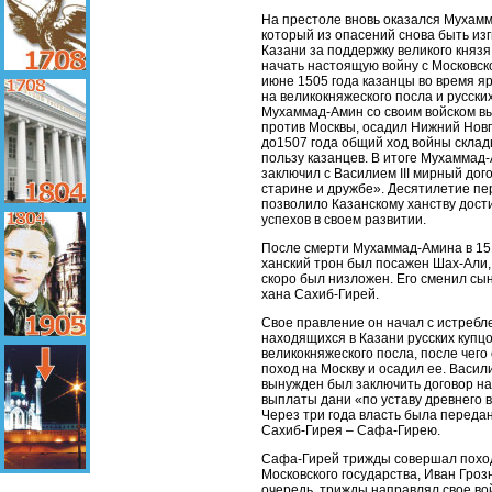
На престоле вновь оказался Мухам
который из опасений снова быть из
Казани за поддержку великого княз
начать настоящую войну с Московск
июне 1505 года казанцы во время я
на великокняжеского посла и русских
Мухаммад-Амин со своим войском в
против Москвы, осадил Нижний Новг
до1507 года общий ход войны склад
пользу казанцев. В итоге Мухаммад
заключил с Василием III мирный дог
старине и дружбе». Десятилетие п
позволило Казанскому ханству дост
успехов в своем развитии.
После смерти Мухаммад-Амина в 151
ханский трон был посажен Шах-Али,
скоро был низложен. Его сменил сы
хана Сахиб-Гирей.
Свое правление он начал с истребл
находящихся в Казани русских купцо
великокняжеского посла, после чего
поход на Москву и осадил ее. Василий
вынужден был заключить договор на
выплаты дани «по уставу древнего
Через три года власть была переда
Сахиб-Гирея – Сафа-Гирею.
Сафа-Гирей трижды совершал похо
Московского государства, Иван Гроз
очередь, трижды направлял свое во