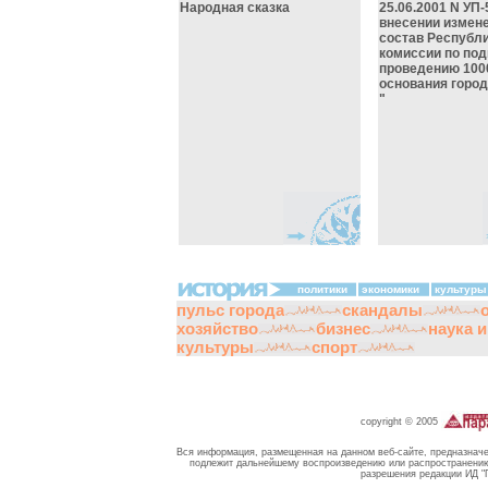
Народная сказка
25.06.2001 N УП-
внесении измене
состав Республ
комиссии по под
проведению 100
основания город
"
политики
экономики
культуры
пульс города
скандалы
хозяйство
бизнес
наука 
культуры
спорт
copyright © 2005
Вся информация, размещенная на данном веб-сайте, предназначе
подлежит дальнейшему воспроизведению или распространению 
разрешения редакции ИД "