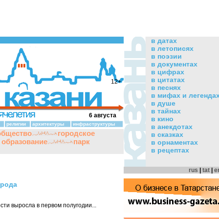
в датах
в летописях
в поэзии
в документах
в цифрах
в цитатах
12+
в песнях
в мифах и легенда
в душе
в тайнах
6 августа
в кино
религии
архитектуры
инфраструктуры
в анекдотах
общество
городское
в сказках
и образование
парк
в орнаментах
в рецептах
rus
|
tat
|
e
орода
сти выросла в первом полугодии...