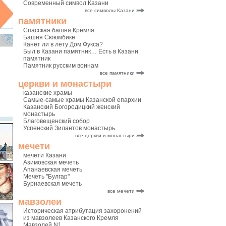
Современный символ Казани
все символы Казани
памятники
Спасская башня Кремля
Башня Сююмбике
Канет ли в лету Дом Фукса?
Был в Казани памятник… Есть в Казани
памятник
Памятник русским воинам
все памятники
церкви и монастыри
казанские храмы
Самые-самые храмы Казанской епархии
Казанский Богородицкий женский
монастырь
Благовещенский собор
Успенский Зилантов монастырь
все церкви и монастыри
мечети
мечети Казани
Азимовская мечеть
Апанаевская мечеть
Мечеть "Булгар"
Бурнаевская мечеть
все мечети
мавзолеи
Историческая атрибутация захоронений
из мавзолеев Казанского Кремля
Мавзолей N1