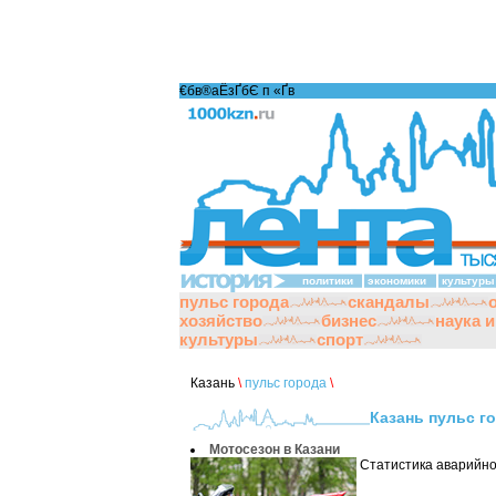
€бв®аЁзҐбЄ п «Ґ­в
политики
экономики
культуры
пульс города
скандалы
хозяйство
бизнес
наука 
культуры
спорт
Казань
\
пульс города
\
Казань пульс г
Мотосезон в Казани
Статистика аварийно