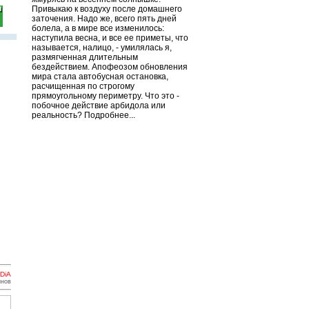
Привыкаю к воздуху после домашнего
заточения. Надо же, всего пять дней
болела, а в мире все изменилось:
наступила весна, и все ее приметы, что
называется, налицо, - умилялась я,
размягченная длительным
бездействием. Апофеозом обновления
мира стала автобусная остановка,
расчищенная по строгому
прямоугольному периметру. Что это -
побочное действие арбидола или
реальность? Подробнее...
DiA
инов