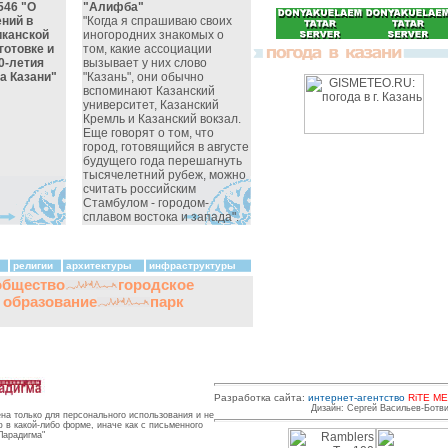
546 "О
"Алифба"
ний в
"Когда я спрашиваю своих
иканской
иногородних знакомых о
готовке и
том, какие ассоциации
0-летия
вызывает у них слово
а Казани"
"Казань", они обычно
вспоминают Казанский
университет, Казанский
Кремль и Казанский вокзал.
Еще говорят о том, что
город, готовящийся в августе
будущего года перешагнуть
тысячелетний рубеж, можно
считать российским
Стамбулом - городом-
сплавом востока и запада".
религии
архитектуры
инфраструктуры
общество
городское
и образование
парк
Разработка сайта:
интернет-агентство
RiTE ME
Дизайн: Сергей Васильев-Ботв
на только для персонального использования и не
в какой-либо форме, иначе как с письменного
Парадигма"