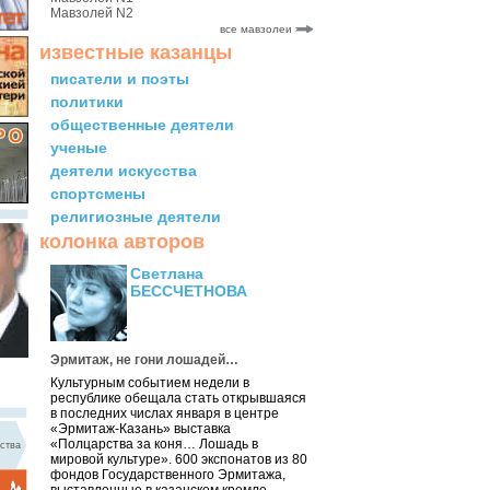
Мавзолей N2
все мавзолеи
известные казанцы
писатели и поэты
политики
общественные деятели
ученые
деятели искусства
спортсмены
религиозные деятели
колонка авторов
Светлана
БЕССЧЕТНОВА
Эрмитаж, не гони лошадей…
Культурным событием недели в
республике обещала стать открывшаяся
в последних числах января в центре
«Эрмитаж-Казань» выставка
«Полцарства за коня… Лошадь в
ства
мировой культуре». 600 экспонатов из 80
фондов Государственного Эрмитажа,