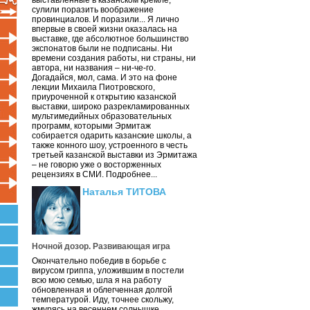
выставленные в казанском кремле,
сулили поразить воображение
провинциалов. И поразили... Я лично
впервые в своей жизни оказалась на
выставке, где абсолютное большинство
экспонатов были не подписаны. Ни
времени создания работы, ни страны, ни
автора, ни названия – ни-че-го.
Догадайся, мол, сама. И это на фоне
лекции Михаила Пиотровского,
приуроченной к открытию казанской
выставки, широко разрекламированных
мультимедийных образовательных
программ, которыми Эрмитаж
собирается одарить казанские школы, а
также конного шоу, устроенного в честь
третьей казанской выставки из Эрмитажа
– не говорю уже о восторженных
рецензиях в СМИ. Подробнее...
Наталья ТИТОВА
Ночной дозор. Развивающая игра
Окончательно победив в борьбе с
вирусом гриппа, уложившим в постели
всю мою семью, шла я на работу
обновленная и облегченная долгой
температурой. Иду, точнее скольжу,
жмурясь на весеннем солнышке.