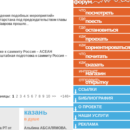
едения подобных мероприятий»
атарстана под председательством главы
аврова прошло...
вке к саммиту Россия – АСЕАН
сштабная подготовка к саммиту Россия –
ССЫЛКИ
аницы:
1
2
3
4
5
6
7
8
9
10
>>
<146>
БИБЛИОГРАФИЯ
О ПРОЕКТЕ
казань
НАШИ УСЛУГИ
в душе
РЕКЛАМА
а РТ от
Альбина АБСАЛЯМОВА.