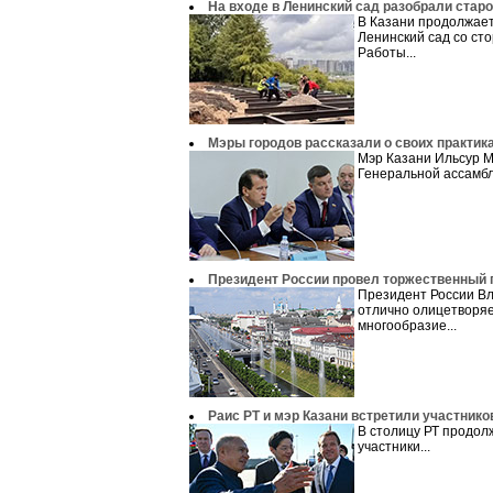
На входе в Ленинский сад разобрали стар
В Казани продолжает
Ленинский сад со ст
Работы...
Мэры городов рассказали о своих практик
Мэр Казани Ильсур М
Генеральной ассамбл
Президент России провел торжественный 
Президент России Вл
отлично олицетворяе
многообразие...
Раис РТ и мэр Казани встретили участник
В столицу РТ продол
участники...