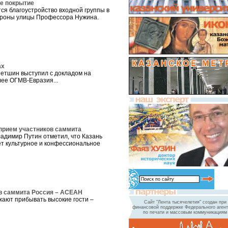
ое покрытие
ся благоустройство входной группы в
ороны улицы Профессора Нужина.
ах
етшин выступил с докладом на
ее ОГМВ-Евразия...
прием участников саммита
адимир Путин отметил, что Казань
т культурное и конфессиональное
ов саммита Россия – АСЕАН
жают прибывать высокие гости –
Сайт "Лента тысячелетия" создан при
финансовой поддержке Федерального агент
по печати и массовым коммуникациям