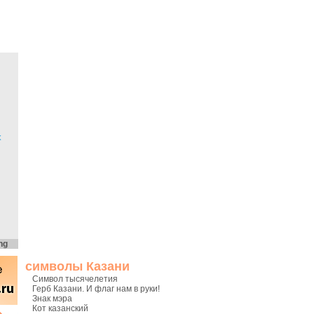
х
ng
символы Казани
Символ тысячелетия
Герб Казани. И флаг нам в руки!
Знак мэра
Кот казанский