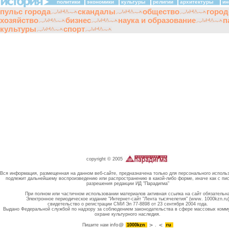
политики
экономики
культуры
религии
архитектуры
ин
пульс города
скандалы
общество
город
хозяйство
бизнес
наука и образование
п
культуры
спорт
copyright © 2005
Вся информация, размещенная на данном веб-сайте, предназначена только для персонального исполь
подлежит дальнейшему воспроизведению или распространению в какой-либо форме, иначе как с пи
разрешения редакции ИД "Парадигма"
При полном или частичном использовании материалов активная ссылка на сайт обязательн
Электронное периодическое издание "Интернет-сайт "Лента тысячелетия" (www. 1000kzn.ru
свидетельство о регистрации СМИ Эл 77-8898 от 23 сентября 2004 года.
Выдано Федеральной службой по надзору за соблюдением законодательства в сфере массовых комм
охране культурного наследия.
info@
Пишите нам
1000kzn
.
ru