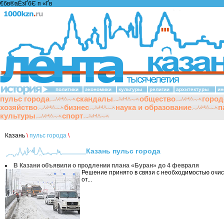
€бв®аЁзҐбЄ п «Ґ­в
политики
экономики
культуры
религии
архитектуры
ин
пульс города
скандалы
общество
город
хозяйство
бизнес
наука и образование
п
культуры
спорт
Казань
\
пульс города
\
Казань пульс города
В Казани объявили о продлении плана «Буран» до 4 февраля
Решение принято в связи с необходимостью очис
от...