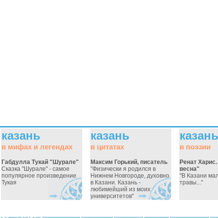
казань
казань
казан
в мифах и легендах
в цитатах
в поэзии
Габдулла Тукай "Шурале"
Максим Горький, писатель
Ренат Харис.
Сказка "Шурале" - самое
"Физически я родился в
весна"
популярное произведение
Нижнем Новгороде, духовно
"В Казани ма
Тукая
в Казани. Казань -
травы..."
любимейший из моих
университетов"