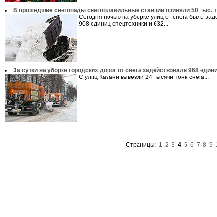
В прошедшие снегопады снегоплавильные станции приняли 50 тыс. т
Сегодня ночью на уборке улиц от снега было за
908 единиц спецтехники и 632...
За сутки на уборке городских дорог от снега задействовали 968 един
С улиц Казани вывезли 24 тысячи тонн снега...
Страницы:
1
2
3
4
5
6
7
8
9