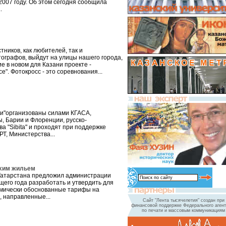
2007 году. Об этом сегодня сообщила
.
тников, как любителей, так и
графов, выйдут на улицы нашего города,
е в новом для Казани проекте -
е". Фотокросс - это соревнования...
и"организованы силами КГАСА,
, Барии и Флоренции, русско-
а "Sibita" и проходят при поддержке
Т, Министерства...
тхим жильем
Татарстана предложил администрации
щего года разработать и утвердить для
омически обоснованные тарифы на
, направленные...
Сайт "Лента тысячелетия" создан при
финансовой поддержке Федерального агент
по печати и массовым коммуникациям