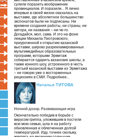
выставленные в казанском кремле,
сулили поразить воображение
провинциалов. И поразили... Я лично
впервые в своей жизни оказалась на
выставке, где абсолютное большинство
экспонатов были не подписаны. Ни
времени создания работы, ни страны, ни
автора, ни названия – ни-че-го.
Догадайся, мол, сама. И это на фоне
лекции Михаила Пиотровского,
приуроченной к открытию казанской
выставки, широко разрекламированных
мультимедийных образовательных
программ, которыми Эрмитаж
собирается одарить казанские школы, а
также конного шоу, устроенного в честь
третьей казанской выставки из Эрмитажа
– не говорю уже о восторженных
рецензиях в СМИ. Подробнее...
Наталья ТИТОВА
Ночной дозор. Развивающая игра
Окончательно победив в борьбе с
вирусом гриппа, уложившим в постели
всю мою семью, шла я на работу
обновленная и облегченная долгой
температурой. Иду, точнее скольжу,
жмурясь на весеннем солнышке.