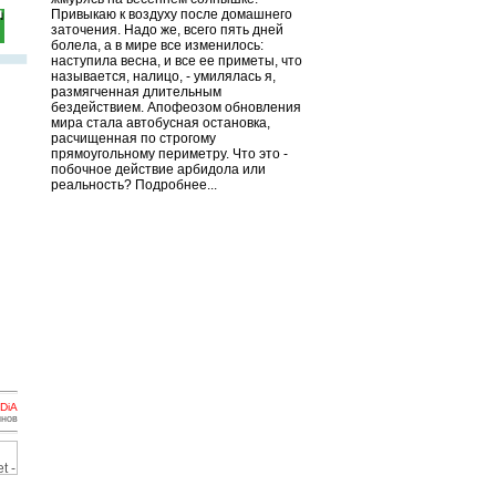
Привыкаю к воздуху после домашнего
заточения. Надо же, всего пять дней
болела, а в мире все изменилось:
наступила весна, и все ее приметы, что
называется, налицо, - умилялась я,
размягченная длительным
бездействием. Апофеозом обновления
мира стала автобусная остановка,
расчищенная по строгому
прямоугольному периметру. Что это -
побочное действие арбидола или
реальность? Подробнее...
DiA
инов