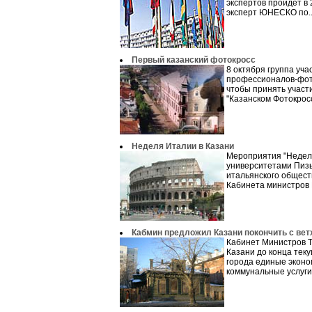
экспертов пройдет в 
эксперт ЮНЕСКО по..
Первый казанский фотокросс
8 октября группа учас
профессионалов-фото
чтобы принять участи
"Казанском Фотокросс
Неделя Италии в Казани
Мероприятия "Недел
университетами Пизы
итальянского обществ
Кабинета министров Р
Кабмин предложил Казани покончить с ве
Кабинет Министров 
Казани до конца теку
города единые экон
коммунальные услуги