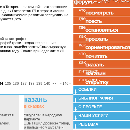
ве в Татарстане атомной электростанции
на днях Госсоветом РТ в первом чтении
-экономического развития республики на
учается, что...
кой катастрофы
трофой грозит недавнее решение
ни вновь задействовать Самосыровскую
прошлом году. Свалка принадлежит МУП
34
135
136
137
138
139
140
>>
<146>
ССЫЛКИ
казань
БИБЛИОГРАФИЯ
в сказках
О ПРОЕКТЕ
НАШИ УСЛУГИ
азанская
"Шурале" в народном
варианте
елени,
...Вытащил дровосек топор,
РЕКЛАМА
а пальцы-то у шурале и