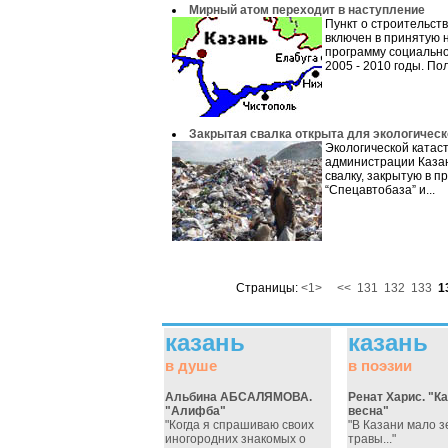
Мирный атом переходит в наступление
Пункт о строительст
включен в принятую 
программу социально
2005 - 2010 годы. Пол
Закрытая свалка открыта для экологичес
Экологической катас
администрации Каза
свалку, закрытую в 
“Спецавтобаза” и...
Страницы:
<1>
<<
131
132
133
1
казань
казань
в душе
в поэзии
Альбина АБСАЛЯМОВА.
Ренат Харис. "К
"Алифба"
весна"
"Когда я спрашиваю своих
"В Казани мало з
иногородних знакомых о
травы..."