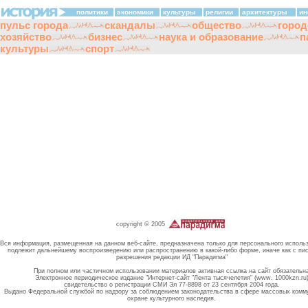
политики
экономики
культуры
религии
архитектуры
ин
пульс города
скандалы
общество
город
хозяйство
бизнес
наука и образование
п
культуры
спорт
copyright © 2005
Вся информация, размещенная на данном веб-сайте, предназначена только для персонального исполь
подлежит дальнейшему воспроизведению или распространению в какой-либо форме, иначе как с пи
разрешения редакции ИД "Парадигма"
При полном или частичном использовании материалов активная ссылка на сайт обязательн
Электронное периодическое издание "Интернет-сайт "Лента тысячелетия" (www. 1000kzn.ru
свидетельство о регистрации СМИ Эл 77-8898 от 23 сентября 2004 года.
Выдано Федеральной службой по надзору за соблюдением законодательства в сфере массовых комм
охране культурного наследия.