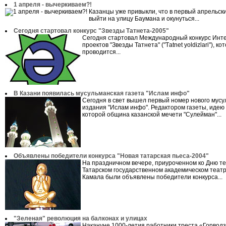
1 апреля - вычеркиваем?!
Казанцы уже привыкли, что в первый апрельск
выйти на улицу Баумана и окунуться...
Сегодня стартовал конкурс "Звезды Татнета-2005"
Сегодня стартовал Международный конкурс Инт
проектов "Звезды Татнета" ("Тatnet yoldizlari"), к
проводится...
В Казани появилась мусульманская газета "Ислам инфо"
Сегодня в свет вышел первый номер нового мусу
издания "Ислам инфо". Редактором газеты, идею
которой община казанской мечети "Сулейман"...
Объявлены победители конкурса "Новая татарская пьеса-2004"
На праздничном вечере, приуроченном ко Дню те
Татарском государственном академическом театре
Камала были объявлены победители конкурса...
"Зеленая" революция на балконах и улицах
Накануне 1000-летия работники треста «Горвод