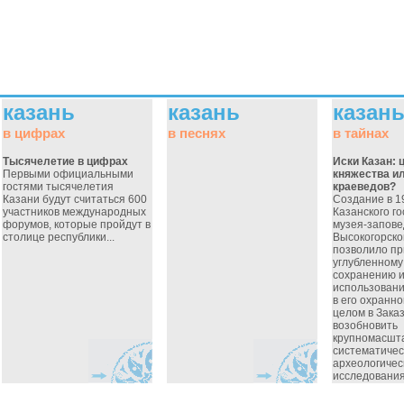
казань
казань
казан
в цифрах
в песнях
в тайнах
Тысячелетие в цифрах
Иски Казан: 
Первыми официальными
княжества и
гостями тысячелетия
краеведов?
Казани будут считаться 600
Создание в 19
участников международных
Казанского г
форумов, которые пройдут в
музея-запове
столице республики...
Высокогорско
позволило пр
углубленному
сохранению 
использован
в его охранно
целом в Заказ
возобновить
крупномасшт
систематичес
археологичес
исследования