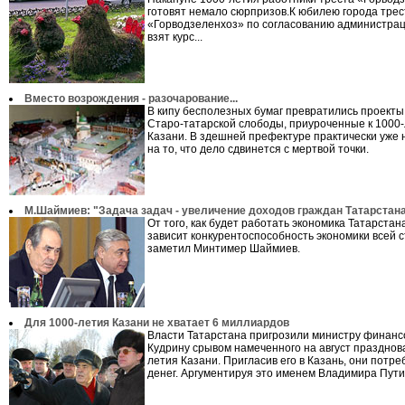
готовят немало сюрпризов.К юбилею города тре
«Горводзеленхоз» по согласованию администрац
взят курс...
Вместо возрождения - разочарование...
В кипу бесполезных бумаг превратились проект
Старо-татарской слободы, приуроченные к 1000
Казани. В здешней префектуре практически уже 
на то, что дело сдвинется с мертвой точки.
М.Шаймиев: "Задача задач - увеличение доходов граждан Татарстан
От того, как будет работать экономика Татарстан
зависит конкурентоспособность экономики всей 
заметил Минтимер Шаймиев.
Для 1000-летия Казани не хватает 6 миллиардов
Власти Татарстана пригрозили министру финанс
Кудрину срывом намеченного на август празднов
летия Казани. Пригласив его в Казань, они потр
денег. Аргументируя это именем Владимира Путин