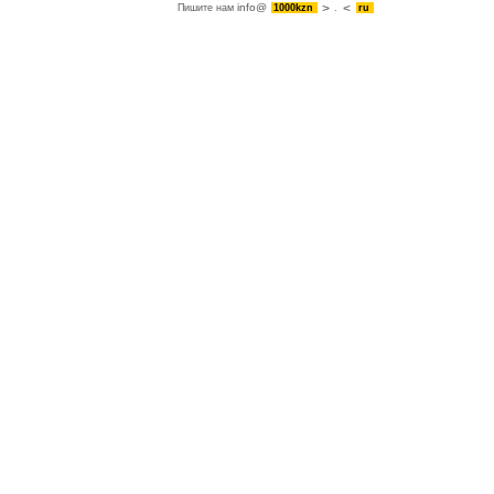
info@
Пишите нам
1000kzn
.
ru