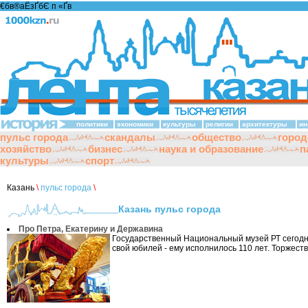
€бв®аЁзҐбЄ п «Ґ­в
политики
экономики
культуры
религии
архитектуры
ин
пульс города
скандалы
общество
город
хозяйство
бизнес
наука и образование
п
культуры
спорт
Казань
\
пульс города
\
Казань пульс города
Про Петра, Екатерину и Державина
Государственный Национальный музей РТ сегод
свой юбилей - ему исполнилось 110 лет. Торжеств