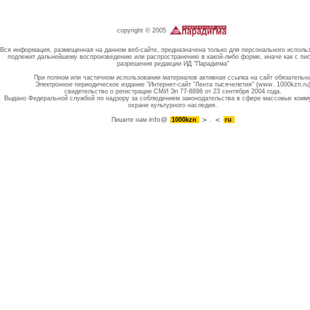
copyright © 2005
Вся информация, размещенная на данном веб-сайте, предназначена только для персонального исполь
подлежит дальнейшему воспроизведению или распространению в какой-либо форме, иначе как с пи
разрешения редакции ИД "Парадигма"
При полном или частичном использовании материалов активная ссылка на сайт обязательн
Электронное периодическое издание "Интернет-сайт "Лента тысячелетия" (www. 1000kzn.ru
свидетельство о регистрации СМИ Эл 77-8898 от 23 сентября 2004 года.
Выдано Федеральной службой по надзору за соблюдением законодательства в сфере массовых комм
охране культурного наследия.
info@
Пишите нам
1000kzn
.
ru