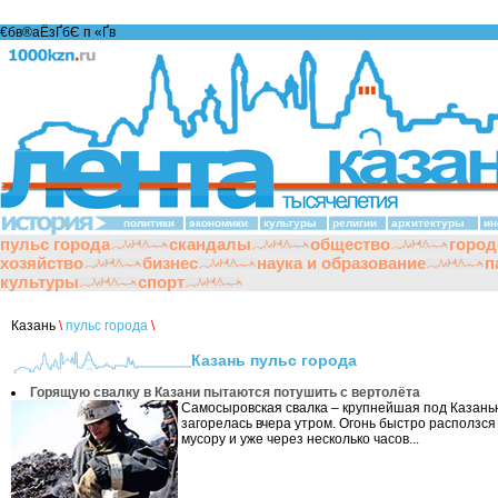
€бв®аЁзҐбЄ п «Ґ­в
политики
экономики
культуры
религии
архитектуры
ин
пульс города
скандалы
общество
город
хозяйство
бизнес
наука и образование
п
культуры
спорт
Казань
\
пульс города
\
Казань пульс города
Горящую свалку в Казани пытаются потушить с вертолёта
Самосыровская свалка – крупнейшая под Казань
загорелась вчера утром. Огонь быстро расползс
мусору и уже через несколько часов...