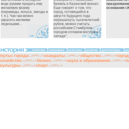
воде руками придать ему
Кремль и Казанский вокзал.
праздновани
желаемую форму
Еще говорят о том, что
основания г.
(пирамиды, конуса, звезды и
город, готовящийся в
т. п.). Чак-чак можно
августе будущего года
украсить мелкими
перешагнуть тысячелетний
леденцами...
рубеж, можно считать
российским Стамбулом -
городом-сплавом востока и
запада".
политики
экономики
культуры
религии
архитектуры
ин
пульс города
скандалы
общество
город
хозяйство
бизнес
наука и образование
п
культуры
спорт