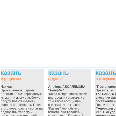
казань
казань
казан
в рецептах
в душе
в докумен
Чак-чак
Альбина АБСАЛЯМОВА.
"Постановле
Прожаренные шарики
"Алифба"
Правительст
положить в эмалированную
"Когда я спрашиваю своих
17.11.2000 N 
миску или другую глубокую
иногородних знакомых о
внесении из
посуду, полить медом и
том, какие ассоциации
постановлен
хорошо перемешать. После
вызывает у них слово
Правительст
этого переложить чак-чак на
"Казань", они обычно
Федерации от
поднос или тарелку и
вспоминают Казанский
79 "О Госуд
смоченными в холодной
университет, Казанский
комиссии по 