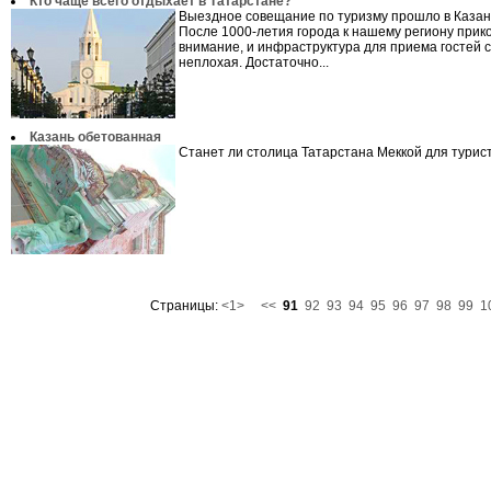
Кто чаще всего отдыхает в Татарстане?
Выездное совещание по туризму прошло в Казани
После 1000-летия города к нашему региону прик
внимание, и инфраструктура для приема гостей 
неплохая. Достаточно...
Казань обетованная
Станет ли столица Татарстана Меккой для турис
Страницы:
<1>
<<
91
92
93
94
95
96
97
98
99
1