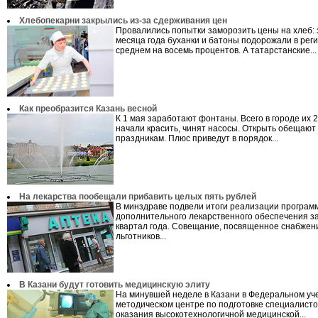
Хлебопекарни закрылись из-за сдерживания цен
Провалились попытки заморозить цены на хлеб: 
месяца года буханки и батоны подорожали в реги
среднем на восемь процентов. А татарстанские...
Как преобразится Казань весной
К 1 мая заработают фонтаны. Всего в городе их 2
начали красить, чинят насосы. Открыть обещают
праздникам. Плюс приведут в порядок...
На лекарства пообещали прибавить целых пять рублей
В минздраве подвели итоги реализации програм
дополнительного лекарственного обеспечения з
квартал года. Совещание, посвященное снабже
льготников...
В Казани будут готовить медицинскую элиту
На минувшей неделе в Казани в Федеральном уч
методическом центре по подготовке специалисто
оказания высокотехнологичной медицинской...