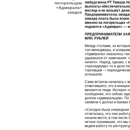
омбудсмена РТ Тимура На
погорельцам
выплаты обеспечительного
«Адмирала»
месяца и не возьмут дене
скидок
Предприниматели, ожидав
пожара плата была втрое 
именно на погорельцах «
поднялся «Адмирал» — ис
ПРЕДПРИНИМАТЕЛИ ЗАЯВ
МЛН. РУБЛЕЙ
Между столами, за которы
топ-менеджеры, и усевшим
«Адмирала» оказалось так 
удержался от замечания: «
ничего». Народ, однако, с 
«президиуму» то и дело п
торговцам — периодически
услышали.
Сама встреча началась с 
отметившего, что в иници
меняются люди. Интерес с
сообщение, что сейчас иде
долгов «адмиральцев». По
заявили о долгах в банках 
«Сегодня была очередная в
отчиталась, что они работ
начали вести, в том числе
четкое понимание, что мы
ведем работу по реструкт