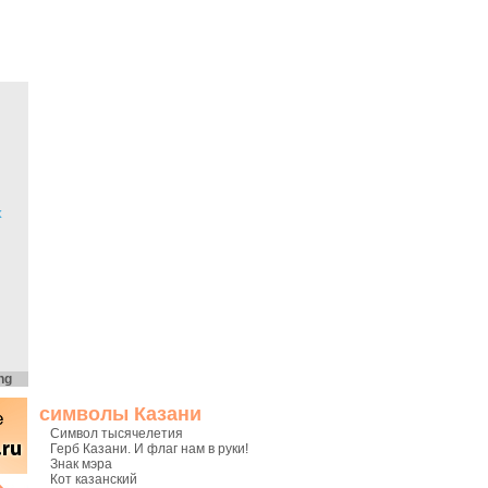
х
ng
символы Казани
Символ тысячелетия
Герб Казани. И флаг нам в руки!
Знак мэра
Кот казанский