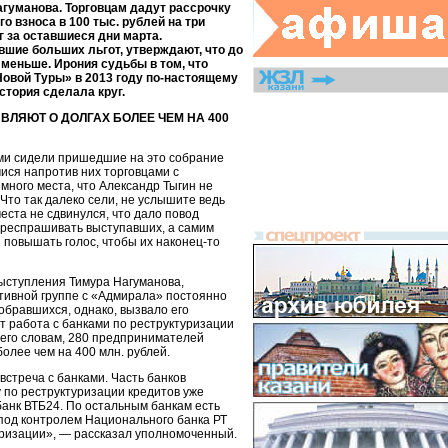
гуманова. Торговцам дадут рассрочку
 взноса в 100 тыс. рублей на три
г за оставшиеся дни марта.
шие больших льгот, утверждают, что до
меньше. Ирония судьбы в том, что
Новой Туры» в 2013 году по-настоящему
тория сделала круг.
ЛЯЮТ О ДОЛГАХ БОЛЕЕ ЧЕМ НА 400
ми сидели пришедшие на это собрание
ися напротив них торговцами с
много места, что Александр Тыгин не
Что так далеко сели, не услышите ведь
места не сдвинулся, что дало повод
ереспрашивать выступавших, а самим
 повышать голос, чтобы их наконец-то
выступления Тимура Нагуманова,
ативной группе с «Адмирала» постоянно
обравшихся, однако, вызвало его
т работа с банками по реструктуризации
 его словам, 280 предпринимателей
более чем на 400 млн. рублей.
стреча с банками. Часть банков
у по реструктуризации кредитов уже
 банк ВТБ24. По остальным банкам есть
 под контролем Национального банка РТ
уризации», — рассказал уполномоченный.