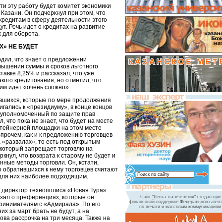
ти эту работу будет комитет экономики
Казани. Он подчеркнул при этом, что
окредитам в сферу деятельности этого
ут. Речь идет о кредитах на развитие
х для оборота.
Х» НЕ БУДЕТ
дил, что знает о предложении
вышении суммы и сроков льготного
тавке 8,25% и рассказал, что уже
кого кредитования, но отметил, что
им идет «очень сложно».
вшихся, которые по мере продолжения
игались к «президиуму», в конце концов
, уполномоченный по защите прав
 что пока не знает, что будет на месте
нтейнерной площадки на этом месте
Впрочем, как и к предложению торговцев
 «развалах», то есть под открытым
 который запрещает торговлю на
кнул, что возврата к старому не будет и
ные методы торговли. Он, кстати,
о обратившихся к нему торговцев считают
для них наиболее подходящим.
 директор технополиса «Новая Тура»
зал о преференциях, которые он
Сайт "Лента тысячелетия" создан при
финансовой поддержке Федерального агент
ринимателям с «Адмирала». По его
по печати и массовым коммуникациям
их за март брать не будут, а на
ва рассрочка на три месяца. Также на