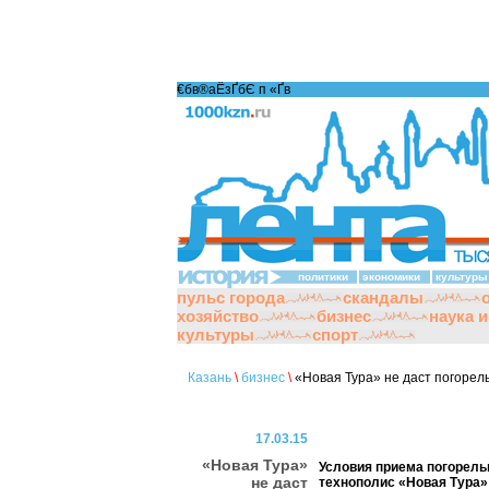
€бв®аЁзҐбЄ п «Ґ­в
политики
экономики
культуры
пульс города
скандалы
хозяйство
бизнес
наука 
культуры
спорт
Казань
\
бизнес
\
«Новая Тура» не даст погорел
17.03.15
«Новая Тура»
Условия приема погорель
не даст
технополис «Новая Тура» 