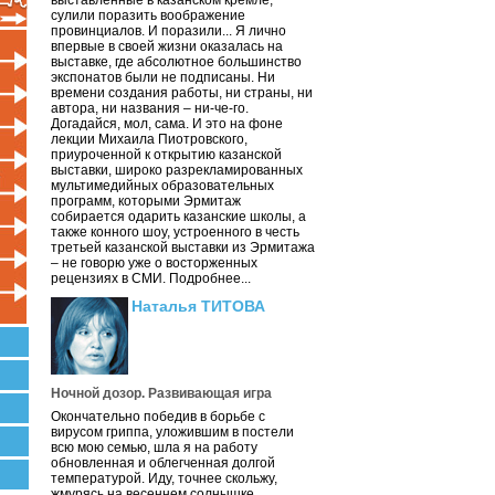
выставленные в казанском кремле,
сулили поразить воображение
провинциалов. И поразили... Я лично
впервые в своей жизни оказалась на
выставке, где абсолютное большинство
экспонатов были не подписаны. Ни
времени создания работы, ни страны, ни
автора, ни названия – ни-че-го.
Догадайся, мол, сама. И это на фоне
лекции Михаила Пиотровского,
приуроченной к открытию казанской
выставки, широко разрекламированных
мультимедийных образовательных
программ, которыми Эрмитаж
собирается одарить казанские школы, а
также конного шоу, устроенного в честь
третьей казанской выставки из Эрмитажа
– не говорю уже о восторженных
рецензиях в СМИ. Подробнее...
Наталья ТИТОВА
Ночной дозор. Развивающая игра
Окончательно победив в борьбе с
вирусом гриппа, уложившим в постели
всю мою семью, шла я на работу
обновленная и облегченная долгой
температурой. Иду, точнее скольжу,
жмурясь на весеннем солнышке.