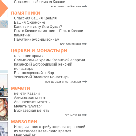
Современный символ Казани
все символы Казани
памятники
Спасская башня Кремля
Башня Сююмбике
Канет ли в лету Дом Фукса?
Был в Казани памятник… Есть в Казани
памятник
Памятник русским воинам
все памятники
церкви и монастыри
казанские храмы
Самые-самые храмы Казанской епархии
Казанский Богородицкий женский
монастырь
Благовещенский собор
Успенский Зилантов монастырь
все церкви и монастыри
мечети
мечети Казани
Азимовская мечеть
Апанаевская мечеть
Мечеть "Булгар"
Бурнаевская мечеть
все мечети
мавзолеи
Историческая атрибутация захоронений
из мавзолеев Казанского Кремля
Мавзолей N1