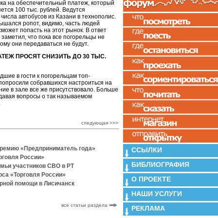
чка на обеспечительный платеж, который
яется 100 тыс. рублей. Ведутся
числа автобусов из Казани в технополис.
ышался ропот, видимо, часть людей
сможет попасть на этот рынок. В ответ
 заметил, что пока все погорельцы не
гому они передаваться не будут.
ЕЖ ПРОСЯТ СНИЗИТЬ ДО 30 ТЫС.
дшие в гости к погорельцам топ-
попросили собравшихся настроиться на
ние в зале все же присутствовало. Больше
адавая вопросы о так называемом
.
следующая >>>
премию «Предприниматель года»
ССЫЛКИ
рговля России»
БИБЛИОГРАФИЯ
емьи участников СВО в РТ
рса «Торговля России»
О ПРОЕКТЕ
рной помощи в Лисичанск
НАШИ УСЛУГИ
все статьи раздела
РЕКЛАМА