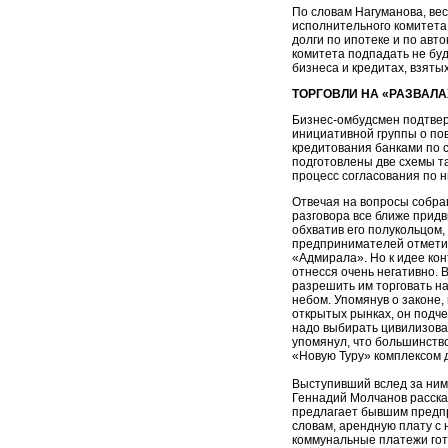
По словам Нагуманова, вес
исполнительного комитета 
долги по ипотеке и по авт
комитета подпадать не буд
бизнеса и кредитах, взяты
ТОРГОВЛИ НА «РАЗВАЛА
Бизнес-омбудсмен подтвер
инициативной группы о по
кредитования банками по с
подготовлены две схемы та
процесс согласования по н
Отвечая на вопросы собра
разговора все ближе придв
обхватив его полукольцом
предпринимателей отметил,
«Адмирала». Но к идее ко
отнесся очень негативно. 
разрешить им торговать на
небом. Упомянув о законе,
открытых рынках, он подчер
надо выбирать цивилизован
упомянул, что большинств
«Новую Туру» комплексом 
Выступивший вслед за ним
Геннадий Молчанов расска
предлагает бывшим предп
словам, арендную плату с н
коммунальные платежи гото