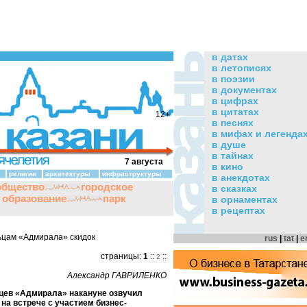
в датах
в летописях
в поэзии
в документах
в цифрах
в цитатах
12+
в песнях
в мифах и легенда
в душе
в тайнах
7 августа
в кино
религии
архитектуры
инфраструктуры
в анекдотах
общество
городское
в сказках
и образование
парк
в орнаментах
в рецептах
ьцам «Адмирала» скидок
rus
|
tat
|
e
страницы:
1
::
::
2
Александр ГАВРИЛЕНКО
цев «Адмирала» накануне озвучил
на встрече с участием бизнес-