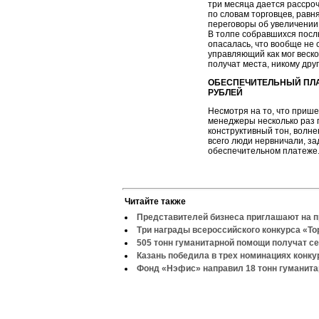
три месяца дается рассро
по словам торговцев, равн
переговоры об увеличении 
В толпе собравшихся посл
опасалась, что вообще не 
управляющий как мог веско
получат места, никому дру
ОБЕСПЕЧИТЕЛЬНЫЙ ПЛАТ
РУБЛЕЙ
Несмотря на то, что прише
менеджеры несколько раз 
конструктивный тон, волне
всего люди нервничали, з
обеспечительном платеже
Читайте также
Представителей бизнеса приглашают на 
Три награды всероссийского конкурса «То
505 тонн гуманитарной помощи получат с
Казань победила в трех номинациях конку
Фонд «Нэфис» направил 18 тонн гуманита