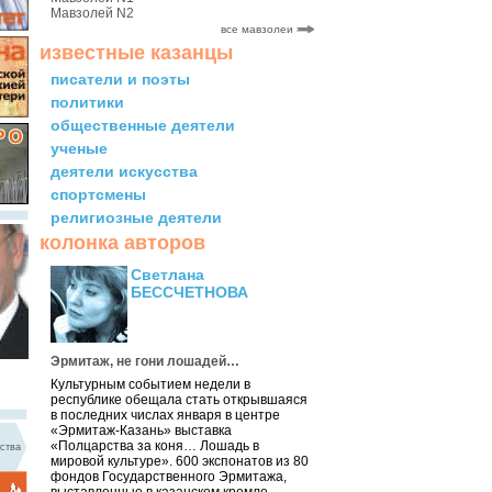
Мавзолей N2
все мавзолеи
известные казанцы
писатели и поэты
политики
общественные деятели
ученые
деятели искусства
спортсмены
религиозные деятели
колонка авторов
Светлана
БЕССЧЕТНОВА
Эрмитаж, не гони лошадей…
Культурным событием недели в
республике обещала стать открывшаяся
в последних числах января в центре
«Эрмитаж-Казань» выставка
«Полцарства за коня… Лошадь в
ства
мировой культуре». 600 экспонатов из 80
фондов Государственного Эрмитажа,