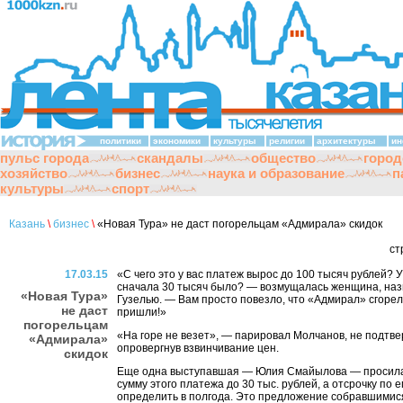
политики
экономики
культуры
религии
архитектуры
ин
пульс города
скандалы
общество
город
хозяйство
бизнес
наука и образование
п
культуры
спорт
Казань
\
бизнес
\
«Новая Тура» не даст погорельцам «Адмирала» скидок
ст
17.03.15
«С чего это у вас платеж вырос до 100 тысяч рублей? У
сначала 30 тысяч было? — возмущалась женщина, на
«Новая Тура»
Гузелью. — Вам просто повезло, что «Адмирал» сгорел,
не даст
пришли!»
погорельцам
«На горе не везет», — парировал Молчанов, не подтвер
«Адмирала»
опровергнув взвинчивание цен.
скидок
Еще одна выступавшая — Юлия Смайылова — просила
сумму этого платежа до 30 тыс. рублей, а отсрочку по 
определить в полгода. Это предложение собравшимис