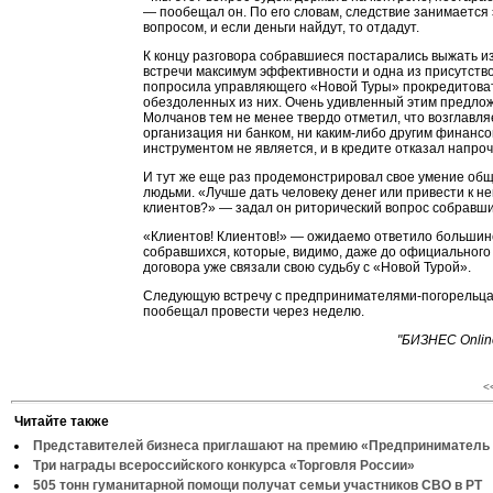
— пообещал он. По его словам, следствие занимается
вопросом, и если деньги найдут, то отдадут.
К концу разговора собравшиеся постарались выжать 
встречи максимум эффективности и одна из присутств
попросила управляющего «Новой Туры» прокредитова
обездоленных из них. Очень удивленный этим предло
Молчанов тем не менее твердо отметил, что возглавл
организация ни банком, ни каким-либо другим финанс
инструментом не является, и в кредите отказал напроч
И тут же еще раз продемонстрировал свое умение общ
людьми. «Лучше дать человеку денег или привести к н
клиентов?» — задал он риторический вопрос собравш
«Клиентов! Клиентов!» — ожидаемо ответило большин
собравшихся, которые, видимо, даже до официального
договора уже связали свою судьбу с «Новой Турой».
Следующую встречу с предпринимателями-погорельц
пообещал провести через неделю.
"БИЗНЕС Onlin
<
Читайте также
Представителей бизнеса приглашают на премию «Предприниматель 
Три награды всероссийского конкурса «Торговля России»
505 тонн гуманитарной помощи получат семьи участников СВО в РТ