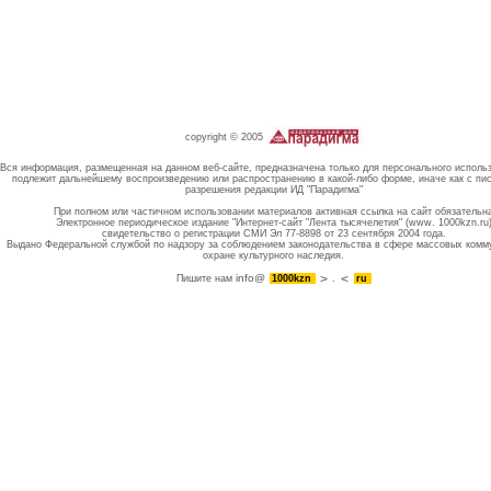
copyright © 2005
Вся информация, размещенная на данном веб-сайте, предназначена только для персонального исполь
подлежит дальнейшему воспроизведению или распространению в какой-либо форме, иначе как с пи
разрешения редакции ИД "Парадигма"
При полном или частичном использовании материалов активная ссылка на сайт обязательн
Электронное периодическое издание "Интернет-сайт "Лента тысячелетия" (www. 1000kzn.ru
свидетельство о регистрации СМИ Эл 77-8898 от 23 сентября 2004 года.
Выдано Федеральной службой по надзору за соблюдением законодательства в сфере массовых комм
охране культурного наследия.
info@
Пишите нам
1000kzn
.
ru