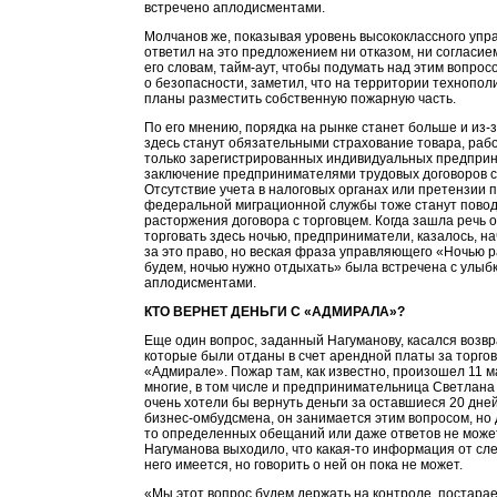
встречено аплодисментами.
Молчанов же, показывая уровень высококлассного упр
ответил на это предложением ни отказом, ни согласием,
его словам, тайм-аут, чтобы подумать над этим вопрос
о безопасности, заметил, что на территории технопол
планы разместить собственную пожарную часть.
По его мнению, порядка на рынке станет больше и из-за
здесь станут обязательными страхование товара, раб
только зарегистрированных индивидуальных предпри
заключение предпринимателями трудовых договоров с
Отсутствие учета в налоговых органах или претензии 
федеральной миграционной службы тоже станут пово
расторжения договора с торговцем. Когда зашла речь о
торговать здесь ночью, предприниматели, казалось, на
за это право, но веская фраза управляющего «Ночью р
будем, ночью нужно отдыхать» была встречена с улыб
аплодисментами.
КТО ВЕРНЕТ ДЕНЬГИ С «АДМИРАЛА»?
Еще один вопрос, заданный Нагуманову, касался возвр
которые были отданы в счет арендной платы за торго
«Адмирале». Пожар там, как известно, произошел 11 м
многие, в том числе и предпринимательница Светлана
очень хотели бы вернуть деньги за оставшиеся 20 дне
бизнес-омбудсмена, он занимается этим вопросом, но 
то определенных обещаний или даже ответов не може
Нагуманова выходило, что какая-то информация от сл
него имеется, но говорить о ней он пока не может.
«Мы этот вопрос будем держать на контроле, постара