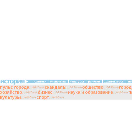
политики
экономики
культуры
религии
архитектуры
ин
пульс города
скандалы
общество
город
хозяйство
бизнес
наука и образование
п
культуры
спорт