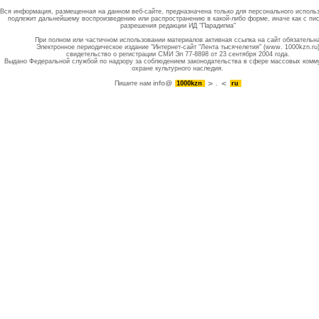
Вся информация, размещенная на данном веб-сайте, предназначена только для персонального исполь
подлежит дальнейшему воспроизведению или распространению в какой-либо форме, иначе как с пи
разрешения редакции ИД "Парадигма"
При полном или частичном использовании материалов активная ссылка на сайт обязательн
Электронное периодическое издание "Интернет-сайт "Лента тысячелетия" (www. 1000kzn.ru
свидетельство о регистрации СМИ Эл 77-8898 от 23 сентября 2004 года.
Выдано Федеральной службой по надзору за соблюдением законодательства в сфере массовых комм
охране культурного наследия.
info@
Пишите нам
1000kzn
.
ru