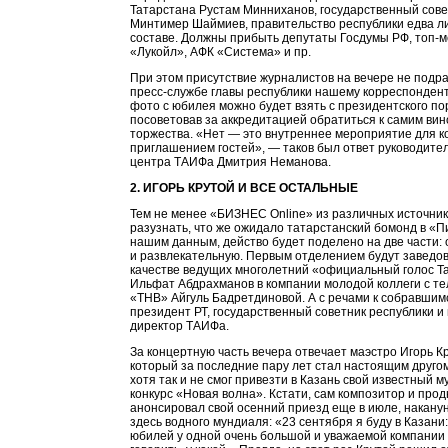
Татарстана Рустам Минниханов, государственный сове
Минтимер Шаймиев, правительство республики едва ли
составе. Должны прибыть депутаты Госдумы РФ, топ-
«Лукойл», АФК «Система» и пр.
При этом присутствие журналистов на вечере не подра
пресс-службе главы республики нашему корреспонденту
фото с юбилея можно будет взять с президентского по
посоветовав за аккредитацией обратиться к самим ви
торжества. «Нет — это внутреннее мероприятие для к
приглашением гостей», — таков был ответ руководител
центра ТАИФа Дмитрия Неманова.
2. ИГОРЬ КРУТОЙ И ВСЕ ОСТАЛЬНЫЕ
Тем не менее «БИЗНЕС Online» из различных источник
разузнать, что же ожидало татарстанский бомонд в «
нашим данным, действо будет поделено на две части
и развлекательную. Первым отделением будут заведов
качестве ведущих многолетний «официальный голос Т
Ильфат Абдрахманов в компании молодой коллеги с т
«ТНВ» Айгуль Бадретдиновой. А с речами к собравшим
президент РТ, государственный советник республики и
директор ТАИФа.
За концертную часть вечера отвечает маэстро Игорь К
который за последние пару лет стал настоящим друго
хотя так и не смог привезти в Казань свой известный 
конкурс «Новая волна». Кстати, сам композитор и про
анонсировал свой осенний приезд еще в июле, накану
здесь водного мундиаля: «23 сентября я буду в Казани:
юбилей у одной очень большой и уважаемой компании