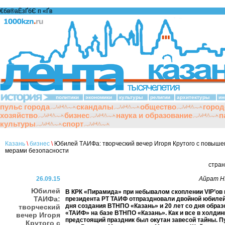
€бв®аЁзҐбЄ п «Ґ­в
политики
экономики
культуры
религии
архитектуры
ин
пульс города
скандалы
общество
город
хозяйство
бизнес
наука и образование
п
культуры
спорт
Казань
\
бизнес
\
Юбилей ТАИФа: творческий вечер Игоря Крутого с повыш
мерами безопасности
стра
26.09.15
Айрат 
Юбилей
В КРК «Пирамида» при небывалом скоплении VIP’ов 
ТАИФа:
президента РТ ТАИФ отпраздновали двойной юбилей
дня создания ВТНПО «Казань» и 20 лет со дня обра
творческий
«ТАИФ» на базе ВТНПО «Казань». Как и все в холдин
вечер Игоря
предстоящий праздник был окутан завесой тайны. 
Крутого с