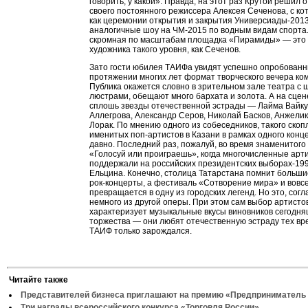
говорить, у какой». Правда, на этот раз Крутой решил 
своего постоянного режиссера Алексея Сеченова, с к
как церемонии открытия и закрытия Универсиады-2013,
аналогичные шоу на ЧМ-2015 по водным видам спорта
скромная по масштабам площадка «Пирамиды» — это
художника такого уровня, как Сеченов.
Зато гости юбилея ТАИФа увидят успешно опробован
протяжении многих лет формат творческого вечера ко
Публика окажется словно в зрительном зале театра с
люстрами, обещают много бархата и золота. А на сцен
сплошь звезды отечественной эстрады — Лайма Вайку
Аллегрова, Александр Серов, Николай Басков, Анжелик
Лорак. По мнению одного из собеседников, такого ско
именитых поп-артистов в Казани в рамках одного конц
давно. Последний раз, пожалуй, во время знаменитого
«Голосуй или проиграешь», когда многочисленные арт
поддержали на российских президентских выборах-19
Ельцина. Конечно, столица Татарстана помнит больш
рок-концерты, а фестиваль «Сотворение мира» и вовс
превращается в одну из городских легенд. Но это, согл
немного из другой оперы. При этом сам выбор артисто
характеризует музыкальные вкусы виновников сегодн
торжества — они любят отечественную эстраду тех вре
ТАИФ только зарождался.
Читайте также
Представителей бизнеса приглашают на премию «Предприниматель 
Три награды всероссийского конкурса «Торговля России»