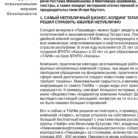
речи Рустама Минниханова и Минтимера Шаймиева,
повышенными
люстры, а также концерт ветеранов отечественной 
мерами
предводительством Игоря Крутого.
безопасности
1. САМЫЙ НЕПУБЛИЧНЫЙ БИЗНЕС-ХОЛДИНГ ТАТА
РЕШИЛ СПРАВИТЬ ЮБИЛЕЙ НЕПУБЛИЧНО
Сегодня вечером в «Пирамиде» можно будет увидеть в
политический и экономический бомонд Татарстана. По
двойной юбилей холдинга «ТАИФ», контролирующего п
всю химическую, нефтехимическую и нефтегазопере
отрасли республики. В этом году исполняется 25 лет с
создания ВТНПО «Казань» и 20 лет со дня образован
«ТАИФ» на базе ВТНПО «Казань».
Компания, практически ежегодно возглавляющая рейт
крупных непубличных компаний страны, чьи акции не н
свободном обращении на фондовом рынке, практическ
сфере своей деятельности следует известному завету
требуют тишины». Максимальная закрытость и миним
информации от самого ТАИФа — редко когда этот при
нарушается. К примеру, сам факт большого интервью, 
июне «Ведомостям» гендиректор компании Альберт Ши
выглядел настоящей сенсацией, несмотря на то что в 
не было никаких больших откровений.
Вот и сейчас в ТАИФе решили не повторять, к примеру
компаний «Нэфис», которая устроила на собственное 
большой бесплатный концерт с участием героев русско
группы «Чайф» или Вячеслава Бутусова. Нет, владель
«Нижнекамскнефтехима» и «Казаньоргсинтеза» соберу
корпоратив в «Пирамиде» за столиками, количество го
порядка 400 - 450 человек. Ожидаются вновь избранн