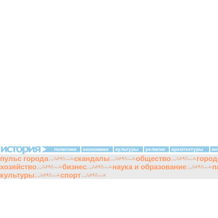
политики
экономики
культуры
религии
архитектуры
ин
пульс города
скандалы
общество
город
хозяйство
бизнес
наука и образование
п
культуры
спорт