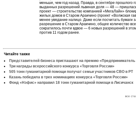
меньше, чем год назад. Правда, в сентябре прошлого г
выданных разрешений львиная доля — 48 — пришлась
проект — строительство компанией «МегаЛайн» блок
жилых домов в Старом Аракчино (проект «Волжская гав
менее увядание налицо. Даже если посчитать бумаги з
разрешение в Старом Аракчино, общее количество все
сократилось почти вдвое — 6 новых разрешений в это
против 11 годом ранее.
Читайте также
Представителей бизнеса приглашают на премию «Предприниматель 
Три награды всероссийского конкурса «Торговля России»
505 тонн гуманитарной помощи получат семьи участников СВО в РТ
Казань победила в трех номинациях конкурса «Торговля России»
Фонд «Нэфис» направил 18 тонн гуманитарной помощи в Лисичанск
все ст