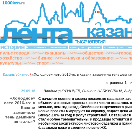
политики
экономики
культуры
религии
архитектуры
ин
пульс города
скандалы
общество
город
хозяйство
бизнес
наука и образование
п
культуры
спорт
Казань
\
бизнес
\
«Холодное» лето 2016-го: в Казани замаячила тень демпи
страницы:
1
::
2
29.09.16
Владимир КАЗАНЦЕВ, Лилиана НАБИУЛЛИНА, Ан
«Холодное»
С началом осеннего сезона несколько казанских за
лето 2016-го: в
объявили о новых проектах, но их число оказалось п
меньше, чем год назад. Особенности кризисного ры
Казани
новые проекты мигрируют на окраину, падает цена 
замаячила
(минус 2,8% за год) и услуг строителей. Оставшиеся
тень демпинга
стали более требовательны, и продавцы готовятся 
на жилье?
необычной архитектурой, чистовой отделкой и гран
фасадами даже в средних по цене ЖК.