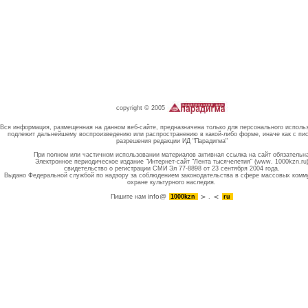
copyright © 2005
Вся информация, размещенная на данном веб-сайте, предназначена только для персонального исполь
подлежит дальнейшему воспроизведению или распространению в какой-либо форме, иначе как с пи
разрешения редакции ИД "Парадигма"
При полном или частичном использовании материалов активная ссылка на сайт обязательн
Электронное периодическое издание "Интернет-сайт "Лента тысячелетия" (www. 1000kzn.ru
свидетельство о регистрации СМИ Эл 77-8898 от 23 сентября 2004 года.
Выдано Федеральной службой по надзору за соблюдением законодательства в сфере массовых комм
охране культурного наследия.
info@
Пишите нам
1000kzn
.
ru