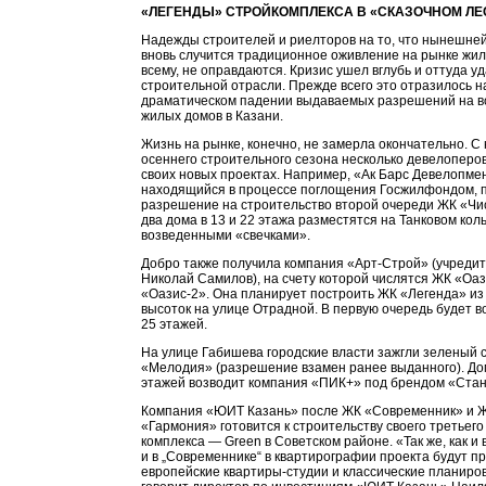
«ЛЕГЕНДЫ» СТРОЙКОМПЛЕКСА В «СКАЗОЧНОМ ЛЕ
Надежды строителей и риелторов на то, что нынешне
вновь случится традиционное оживление на рынке жиль
всему, не оправдаются. Кризис ушел вглубь и оттуда у
строительной отрасли. Прежде всего это отразилось н
драматическом падении выдаваемых разрешений на в
жилых домов в Казани.
Жизнь на рынке, конечно, не замерла окончательно. С
осеннего строительного сезона несколько девелоперо
своих новых проектах. Например, «Ак Барс Девелопме
находящийся в процессе поглощения Госжилфондом, 
разрешение на строительство второй очереди ЖК «Чи
два дома в 13 и 22 этажа разместятся на Танковом кол
возведенными «свечками».
Добро также получила компания «Арт-Строй» (учреди
Николай Самилов), на счету которой числятся ЖК «Оаз
«Оазис-2». Она планирует построить ЖК «Легенда» из
высоток на улице Отрадной. В первую очередь будет в
25 этажей.
На улице Габишева городские власти зажгли зеленый 
«Мелодия» (разрешение взамен ранее выданного). До
этажей возводит компания «ПИК+» под брендом «Стан
Компания «ЮИТ Казань» после ЖК «Современник» и 
«Гармония» готовится к строительству своего третьего
комплекса — Green в Советском районе. «Так же, как и 
и в „Современнике“ в квартирографии проекта будут 
европейские квартиры-студии и классические планиро