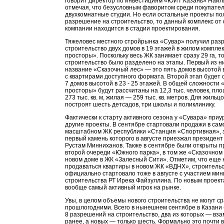
говорит директор по инвестициям «ЮИТ Казань» Наил
отмечая, что безусловным фаворитом среди покупате
двухкомнатные студии. Но если остальные проекты по
разрешение на строительство, то данный комплекс от
компании находится в стадии проектирования.
Тяжеловес местного стройрынка «Сувар» получил раз
строительство двух домов в 19 этажей в жилом компле
просторы». Поскольку весь ЖК занимает сразу 29 га, то
строительство было разделено на этапы. Первый из н
название «Сказочный лес» — это пять домов высотой в
с квартирами доступного формата. Второй этап будет с
7 домов высотой в 23 - 25 этажей. В общей сложности
просторы» будут рассчитаны на 12,3 тыс. человек, пл
273 тыс. кв. м, жилая — 259 тыс. кв. метров. Для жильц
построят шесть детсадов, три школы и поликлинику.
Фактически к старту активного сезона у «Сувара» при
другие проекты. В сентябре стартовали продажи в сам
масштабном ЖК республики «Станция «Спортивная», 
первый камень которого в августе приезжал президент
Рустам Минниханов. Также в сентябре были открыты п
второй очереди «Южного парка», в том же «Сказочном 
новом доме в ЖК «Залесный Сити». Отметим, что еще 
продаваться квартиры в новом ЖК «ВДНХ», строительс
официально стартовало тоже в августе с участием мин
строительства РТ Ирека Файзуллина. По новым проек
вообще самый активный игрок на рынке.
Увы, в целом объемы нового строительства не могут ср
прошлогодними. Всего в нынешнем сентябре в Казани
8 разрешений на строительство, два из которых — вз
ранее, а новых — только шесть. Формально это почти в