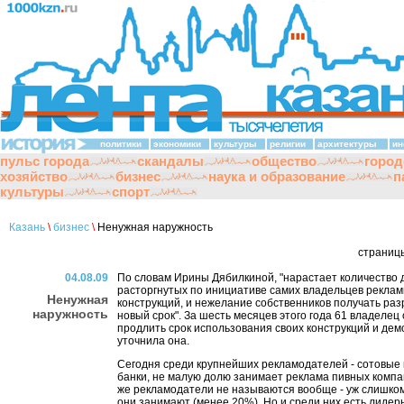
политики
экономики
культуры
религии
архитектуры
ин
пульс города
скандалы
общество
город
хозяйство
бизнес
наука и образование
п
культуры
спорт
Казань
\
бизнес
\
Ненужная наружность
страниц
04.08.09
По словам Ирины Дябилкиной, "нарастает количество 
расторгнутых по инициативе самих владельцев рекла
Ненужная
конструкций, и нежелание собственников получать ра
наружность
новый срок". За шесть месяцев этого года 61 владелец
продлить срок использования своих конструкций и дем
уточнила она.
Сегодня среди крупнейших рекламодателей - сотовые 
банки, не малую долю занимает реклама пивных комп
же рекламодатели не называются вообще - уж слишко
они занимают (менее 20%). Но и среди них есть лидер