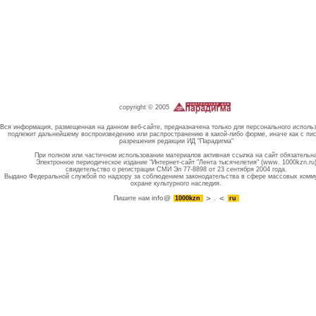
copyright © 2005
Вся информация, размещенная на данном веб-сайте, предназначена только для персонального исполь
подлежит дальнейшему воспроизведению или распространению в какой-либо форме, иначе как с пи
разрешения редакции ИД "Парадигма"
При полном или частичном использовании материалов активная ссылка на сайт обязательн
Электронное периодическое издание "Интернет-сайт "Лента тысячелетия" (www. 1000kzn.ru
свидетельство о регистрации СМИ Эл 77-8898 от 23 сентября 2004 года.
Выдано Федеральной службой по надзору за соблюдением законодательства в сфере массовых комм
охране культурного наследия.
info@
Пишите нам
1000kzn
.
ru