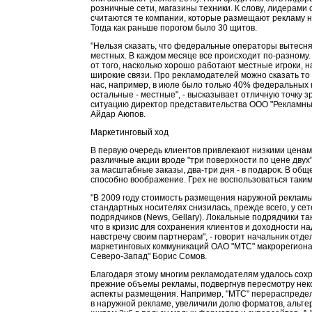
розничные сети, магазины техники. К слову, лидерами 
считаются те компании, которые размещают рекламу н
Тогда как раньше порогом было 30 щитов.
"Нельзя сказать, что федеральные операторы вытесня
местных. В каждом месяце все происходит по-разному.
от того, насколько хорошо работают местные игроки, н
широкие связи. Про рекламодателей можно сказать то 
нас, например, в июле было только 40% федеральных 
остальные - местные", - высказывает отличную точку з
ситуацию директор представительства ООО "Рекламны
Айдар Аюпов.
Маркетинговый ход
В первую очередь клиентов привлекают низкими ценам
различные акции вроде "три поверхности по цене двух"
за масштабные заказы, два-три дня - в подарок. В обще
способно воображение. Грех не воспользоваться таки
"В 2009 году стоимость размещения наружной рекламы
стандартных носителях снизилась, прежде всего, у се
подрядчиков (News, Gellary). Локальные подрядчики т
что в кризис для сохранения клиентов и доходности на
навстречу своим партнерам", - говорит начальник отде
маркетинговых коммуникаций ОАО "МТС" макрорегион
Северо-Запад" Борис Сомов.
Благодаря этому многим рекламодателям удалось сох
прежние объемы рекламы, подвергнув пересмотру не
аспекты размещения. Например, "МТС" перераспреде
в наружной рекламе, увеличили долю форматов, альт