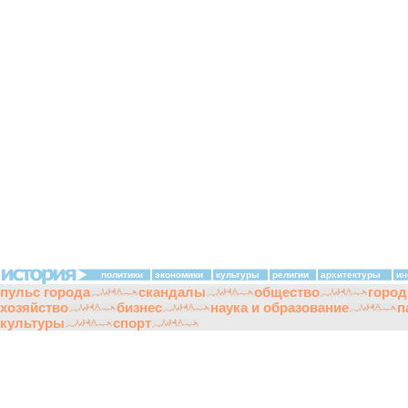
политики
экономики
культуры
религии
архитектуры
ин
пульс города
скандалы
общество
город
хозяйство
бизнес
наука и образование
п
культуры
спорт