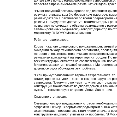
щитам 3х6 в пользу малых форматов и суперсайтов. А
перестал в прежнем объеме размещаться вдоль трасс.
"Рынок наружной рекламы просел под влиянием кризис
результате владельцы билбордов идут навстречу комм
рекламодателю. Практически со всеми операторами н
рекламы нам удается достигнуть взаимовыгодных реш
позволяют не сокращать объемы размещения в рамка
запланированных бюджетов", - говорит директор по ст
маркетингу ГК DOMO Максим Ульянов.
Ребята с нашего двора
Кроме тяжелого финансового положения, рекламный р
ожидании выхода технического регламента, последняя
которого очень жестко ограничивает возможность раз
рекламных конструкций на территориях городов. По н
всех конструкций окажется не соответствующим норма
Минэкономразвития, с одной стороны, и Минрегионразв
другой, сегодня обсуждают эту проблему.
"Если примут "чиновничий" вариант техрегламента, то,
взгляд, проще выпустить закон о том, что наружная ре
запрещена. Потому что по нему получается, что разм
конструкции можно только во дворах домов, а там они 
нужны", - комментирует ситуацию Денис Давлетшин.
Спасение утопающих
Очевидно, что для поддержания отрасли необходимо 
эффективных мер. В первую очередь игроки рынка хотя
администрация повернулась к ним лицом и начала вес
конструктивный диалог, учитывая их проблемы. "В Мос