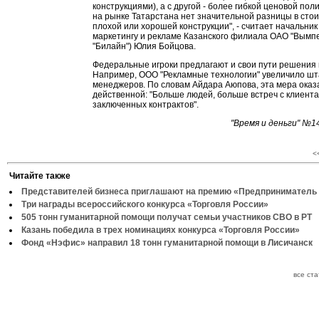
конструкциями), а с другой - более гибкой ценовой пол
на рынке Татарстана нет значительной разницы в сто
плохой или хорошей конструкции", - считает начальник
маркетингу и рекламе Казанского филиала ОАО "Вымп
"Билайн") Юлия Бойцова.
Федеральные игроки предлагают и свои пути решения
Например, ООО "Рекламные технологии" увеличило шт
менеджеров. По словам Айдара Аюпова, эта мера оказ
действенной: "Больше людей, больше встреч с клиент
заключенных контрактов".
"Время и деньги" №1
<
Читайте также
Представителей бизнеса приглашают на премию «Предприниматель 
Три награды всероссийского конкурса «Торговля России»
505 тонн гуманитарной помощи получат семьи участников СВО в РТ
Казань победила в трех номинациях конкурса «Торговля России»
Фонд «Нэфис» направил 18 тонн гуманитарной помощи в Лисичанск
все ст