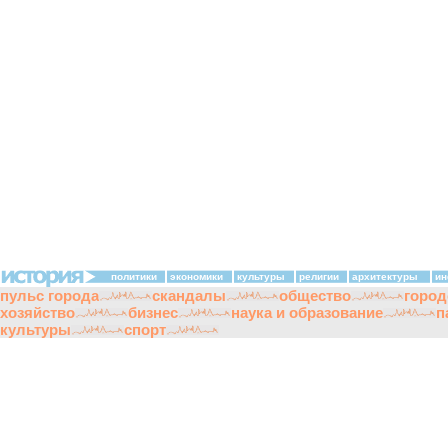
политики
экономики
культуры
религии
архитектуры
ин
пульс города
скандалы
общество
город
хозяйство
бизнес
наука и образование
п
культуры
спорт