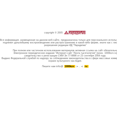
copyright © 2005
Вся информация, размещенная на данном веб-сайте, предназначена только для персонального исполь
подлежит дальнейшему воспроизведению или распространению в какой-либо форме, иначе как с пи
разрешения редакции ИД "Парадигма"
При полном или частичном использовании материалов активная ссылка на сайт обязательн
Электронное периодическое издание "Интернет-сайт "Лента тысячелетия" (www. 1000kzn.ru
свидетельство о регистрации СМИ Эл 77-8898 от 23 сентября 2004 года.
Выдано Федеральной службой по надзору за соблюдением законодательства в сфере массовых комм
охране культурного наследия.
info@
Пишите нам
1000kzn
.
ru