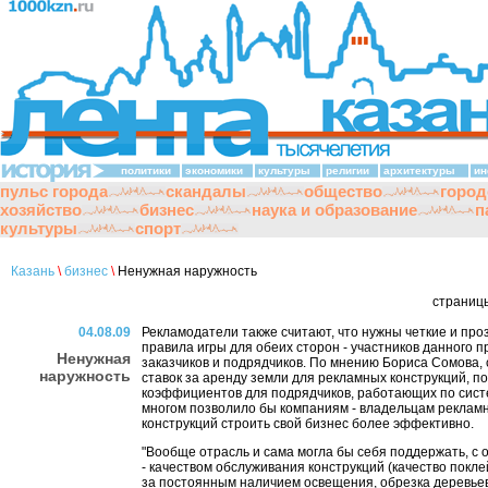
политики
экономики
культуры
религии
архитектуры
ин
пульс города
скандалы
общество
город
хозяйство
бизнес
наука и образование
п
культуры
спорт
Казань
\
бизнес
\
Ненужная наружность
страниц
04.08.09
Рекламодатели также считают, что нужны четкие и пр
правила игры для обеих сторон - участников данного п
Ненужная
заказчиков и подрядчиков. По мнению Бориса Сомова,
наружность
ставок за аренду земли для рекламных конструкций, 
коэффициентов для подрядчиков, работающих по сист
многом позволило бы компаниям - владельцам реклам
конструкций строить свой бизнес более эффективно.
"Вообще отрасль и сама могла бы себя поддержать, с 
- качеством обслуживания конструкций (качество покле
за постоянным наличием освещения, обрезка деревье