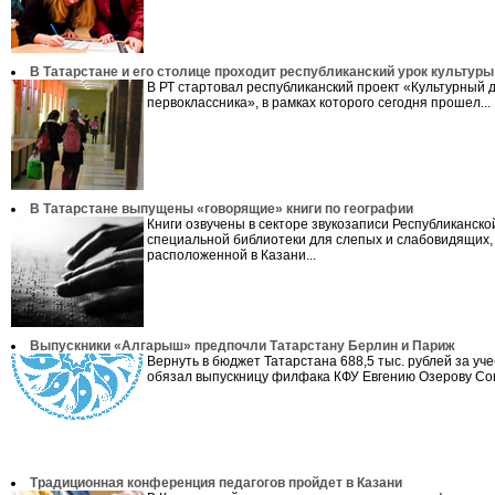
В Татарстане и его столице проходит республиканский урок культуры
В РТ стартовал республиканский проект «Культурный 
первоклассника», в рамках которого сегодня прошел...
В Татарстане выпущены «говорящие» книги по географии
Книги озвучены в секторе звукозаписи Республиканско
специальной библиотеки для слепых и слабовидящих,
расположенной в Казани...
Выпускники «Алгарыш» предпочли Татарстану Берлин и Париж
Вернуть в бюджет Татарстана 688,5 тыс. рублей за уч
обязал выпускницу филфака КФУ Евгению Озерову Сов
Традиционная конференция педагогов пройдет в Казани