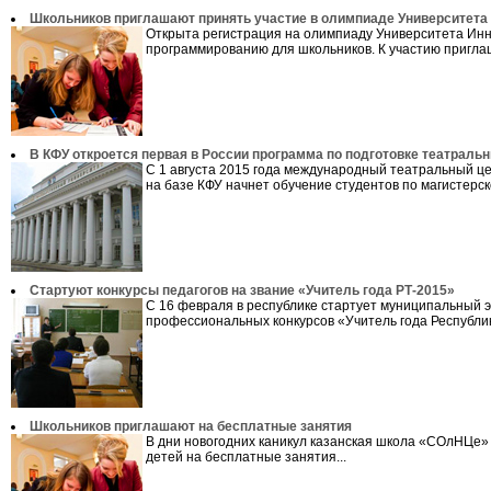
Школьников приглашают принять участие в олимпиаде Университета
Открыта регистрация на олимпиаду Университета Ин
программированию для школьников. К участию приглаш
В КФУ откроется первая в России программа по подготовке театраль
С 1 августа 2015 года международный театральный ц
на базе КФУ начнет обучение студентов по магистерско
Стартуют конкурсы педагогов на звание «Учитель года РТ-2015»
С 16 февраля в республике стартует муниципальный 
профессиональных конкурсов «Учитель года Республик
Школьников приглашают на бесплатные занятия
В дни новогодних каникул казанская школа «СОлНЦе»
детей на бесплатные занятия...