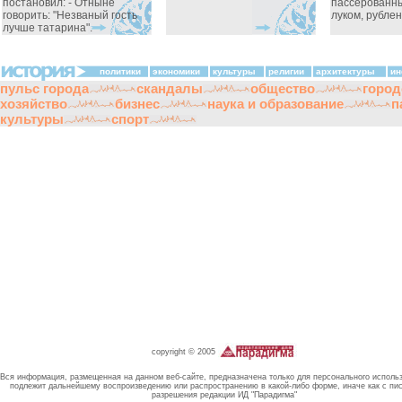
постановил: - Отныне
пассерованн
говорить: "Незваный гость
луком, рублен
лучше татарина".
политики
экономики
культуры
религии
архитектуры
ин
пульс города
скандалы
общество
город
хозяйство
бизнес
наука и образование
п
культуры
спорт
copyright © 2005
Вся информация, размещенная на данном веб-сайте, предназначена только для персонального исполь
подлежит дальнейшему воспроизведению или распространению в какой-либо форме, иначе как с пи
разрешения редакции ИД "Парадигма"