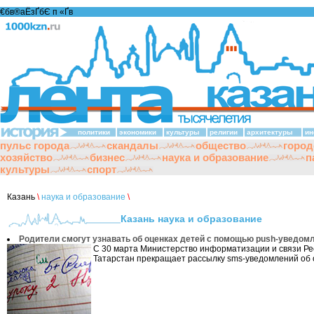
€бв®аЁзҐбЄ п «Ґ­в
политики
экономики
культуры
религии
архитектуры
ин
пульс города
скандалы
общество
город
хозяйство
бизнес
наука и образование
п
культуры
спорт
Казань
\
наука и образование
\
Казань наука и образование
Родители смогут узнавать об оценках детей с помощью push-уведом
С 30 марта Министерство информатизации и связи Ре
Татарстан прекращает рассылку sms-уведомлений об о