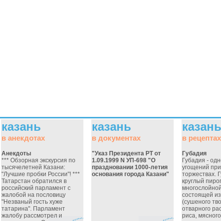
казань
казань
казан
в анекдотах
в документах
в рецептах
Анекдоты
"Указ Президента РТ от
Губадия
*** Обзорная экскурсия по
1.09.1999 N УП-698 "О
Губадия - одн
тысячелетней Казани:
праздновании 1000-летия
угощений пр
"Лучшие пробки России"! ***
основания города Казани"
торжествах. Г
Татарстан обратился в
круглый пирог
российский парламент с
многослойной
жалобой на пословицу
состоящей из
"Незваный гость хуже
(сушеного тво
татарина". Парламент
отварного ра
жалобу рассмотрел и
риса, мясног