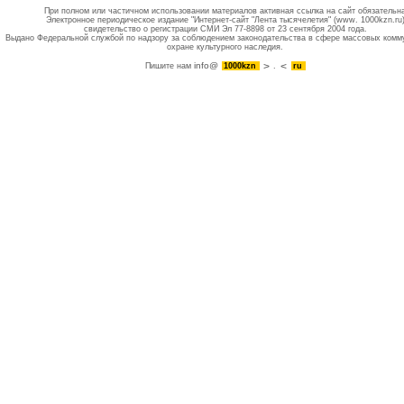
При полном или частичном использовании материалов активная ссылка на сайт обязательн
Электронное периодическое издание "Интернет-сайт "Лента тысячелетия" (www. 1000kzn.ru
свидетельство о регистрации СМИ Эл 77-8898 от 23 сентября 2004 года.
Выдано Федеральной службой по надзору за соблюдением законодательства в сфере массовых комм
охране культурного наследия.
info@
Пишите нам
1000kzn
.
ru