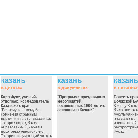
казань
казань
казан
в цитатах
в документах
в летопис
Карл Фукс, ученый-
"Программа праздничных
Повесть вре
этнограф, исследователь
мероприятий,
Волжской Бу
Казанского края
посвященных 1000-летию
К концу Х век
"Всякому заезжему без
основания г.Казани"
была настоль
сомнения странным
мусульманизи
покажется найти в казанских
она даже выс
татарах народ более
инициативой
образованный, нежели
распростране
некоторые европейские.
Руси...
Татарин, не умеющий читать