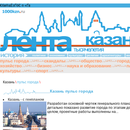
€бв®аЁзҐбЄ п «Ґ­в
политики
экономики
культуры
религии
архитектуры
ин
пульс города
скандалы
общество
город
хозяйство
бизнес
наука и образование
п
культуры
спорт
Казань
\
пульс города
\
Казань пульс города
Казань - с генпланом
Разработан основной чертеж генерального плана
детально показано развитие города по этапам до
целом, проектные работы выполнены на...