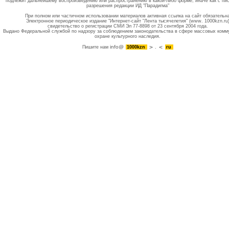
подлежит дальнейшему воспроизведению или распространению в какой-либо форме, иначе как с пи
разрешения редакции ИД "Парадигма"
При полном или частичном использовании материалов активная ссылка на сайт обязательн
Электронное периодическое издание "Интернет-сайт "Лента тысячелетия" (www. 1000kzn.ru
свидетельство о регистрации СМИ Эл 77-8898 от 23 сентября 2004 года.
Выдано Федеральной службой по надзору за соблюдением законодательства в сфере массовых комм
охране культурного наследия.
info@
Пишите нам
1000kzn
.
ru