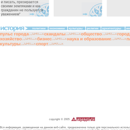
и писать, презирается
своими земляками и как
гражданин не пользуется
уважением"
политики
экономики
культуры
религии
архитектуры
ин
пульс города
скандалы
общество
город
хозяйство
бизнес
наука и образование
п
культуры
спорт
copyright © 2005
Вся информация, размещенная на данном веб-сайте, предназначена только для персонального исполь